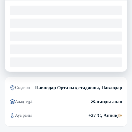
Павлодар Орталық стадионы, Павлодар
Стадион
Жасанды алаң
Алаң түрі
+27°C, Ашық
Ауа райы