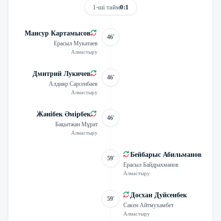
1-ші тайм
0:1
Мансур Картамысов
46'
Ерасыл Мукатаев
Алмастыру
Дмитрий Лукичев
46'
Алдияр Сарсенбаев
Алмастыру
Жәнібек Әмірбек
46'
Бақытжан Мұрат
Алмастыру
Бейбарыс Абильманов
59'
Ерасыл Байдрахманов
Алмастыру
Досхан Дуйсенбек
59'
Сакен Айтмухамбет
Алмастыру