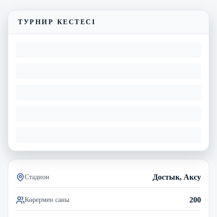
Матчтың бейнешолуы
ТУРНИР КЕСТЕСІ
Достык, Аксу
Стадион
200
Көрермен саны