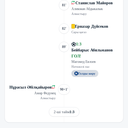
Станислав Майоров
81'
Алимжан Абдыкалык
Алмастыру
Ерназар Дүйсеков
82'
Сары қағаз
1
:
3
89'
Бейбарыс Абильманов
ГОЛ
!
Магомед Евлоев
Нәтижелі пас
Голды көру
Нұрасыл Әбілқайыров
90+1'
Амир Федунец
Алмастыру
2-ші тайм
1:3
Трансляцияны көру