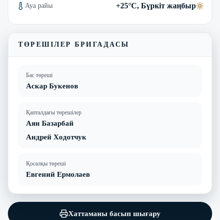
+25°C, Бүркіт жаңбыр
Ауа райы
ТӨРЕШІЛЕР БРИГАДАСЫ
Бас төреші
Аскар Букенов
Қапталдағы төрешілер
Аян Базарбай
Андрей Ходотчук
Қосалқы төреші
Евгений Ермолаев
Хаттаманы басып шығару