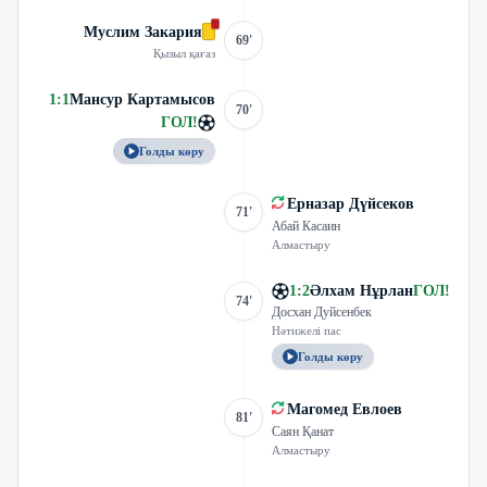
Муслим Закария
69'
Қызыл қағаз
1
:
1
Мансур Картамысов
70'
ГОЛ
!
Голды көру
Ерназар Дүйсеков
71'
Абай Касаин
Алмастыру
1
:
2
Әлхам Нұрлан
ГОЛ
!
74'
Досхан Дуйсенбек
Нәтижелі пас
Голды көру
Магомед Евлоев
81'
Саян Қанат
Алмастыру