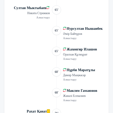
Султан Мыктыбаев
65'
Никита Стрижков
Алмастыру
Нурсултан Нышанбек
65'
Әмір Байтұров
Алмастыру
Жахонгир Илашов
65'
Оралхан Құлмұрат
Алмастыру
Нұрби Маратұлы
68'
Дамир Мыңжасар
Алмастыру
Максим Гамаюнов
68'
Жанәлі Есеналиев
Алмастыру
Рахат Қанат