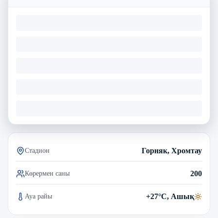
Горняк, Хромтау
Стадион
200
Көрермен саны
+27°C, Ашық
Ауа райы