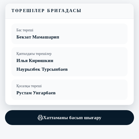
ТӨРЕШІЛЕР БРИГАДАСЫ
Бас төреші
Бекзат Мамашарип
Қапталдағы төрешілер
Илья Кирюшкин
Наурызбек Турсынбаев
Қосалқы төреші
Рустам Унгарбаев
Хаттаманы басып шығару