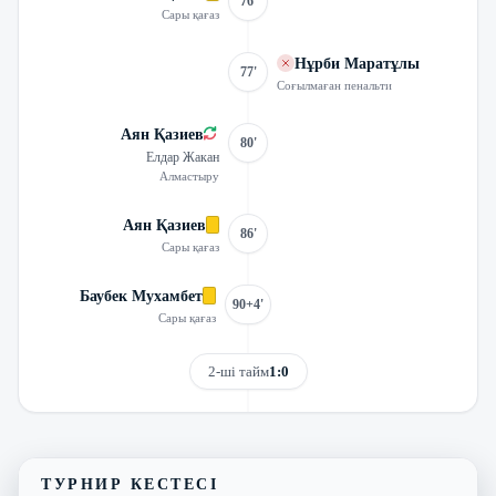
76'
Сары қағаз
Нұрби Маратұлы
77'
Соғылмаған пенальти
Аян Қазиев
80'
Елдар Жакан
Алмастыру
Аян Қазиев
86'
Сары қағаз
Баубек Мухамбет
90+4'
Сары қағаз
2-ші тайм
1:0
Трансляцияны көру
Матчтың бейнешолуы
ТУРНИР КЕСТЕСІ