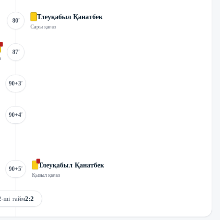
Тлеуқабыл Қанатбек
80'
Сары қағаз
87'
з
90+3'
90+4'
Тлеуқабыл Қанатбек
90+5'
Қызыл қағаз
2-ші тайм
2:2