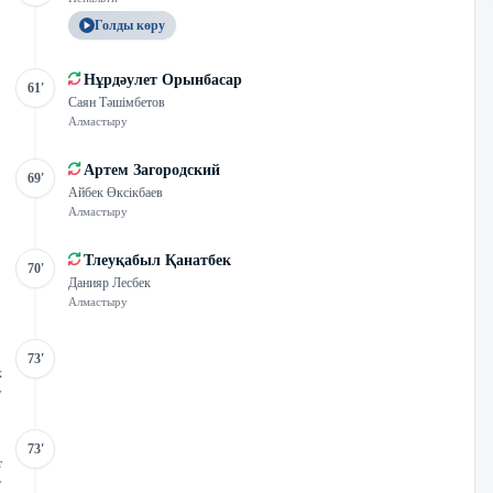
Голды көру
Нұрдәулет Орынбасар
61'
Саян Тәшімбетов
Алмастыру
Артем Загородский
69'
Айбек Өксікбаев
Алмастыру
Тлеуқабыл Қанатбек
70'
Данияр Лесбек
Алмастыру
73'
х
у
73'
т
у