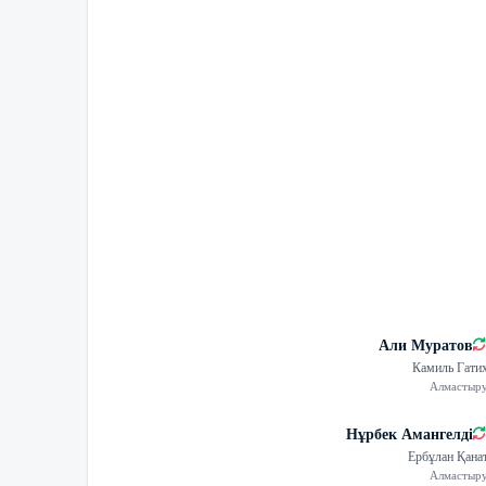
Али Муратов
Камиль Гати
Алмастыр
Нұрбек Амангелді
Ербұлан Қана
Алмастыр