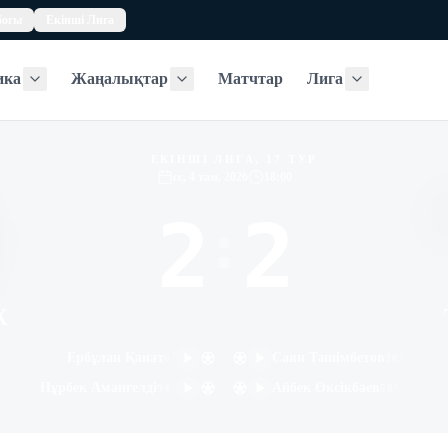
богы
Екінші Лига
ика
Жаңалықтар
Матчтар
Лига
Статистика
Жаңалықтар
Лига
ЕКІНШІ ЛИГА, 17 ТУР
сс, 4 там, 2026
18:00
2
2
:
Ж
Ербұлан Қанат
Саян Тәшімбетов
6
'
30
'
Нұрбек Амангелді
Айбек Өксікбаев
94
'
50
'