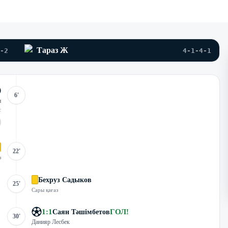
Тараз Ж
-2
4-1-4-1
6'
н
с
22'
з
Бехруз Садыков
25'
Сары қағаз
1
:
1
ГОЛ
!
Саян Тәшімбетов
30'
Данияр Лесбек