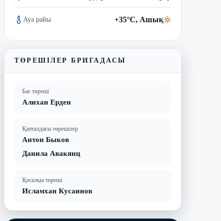
+35°C, Ашық
Ауа райы
ТӨРЕШІЛЕР БРИГАДАСЫ
Бас төреші
Алихан Ерден
Қапталдағы төрешілер
Антон Быков
Данила Авакянц
Қосалқы төреші
Исламхан Кусаинов