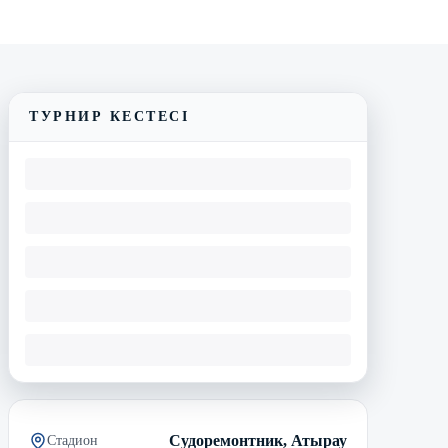
Трансляцияны көру
Матчтың бейнешолуы
ТУРНИР КЕСТЕСІ
Судоремонтник, Атырау
Стадион