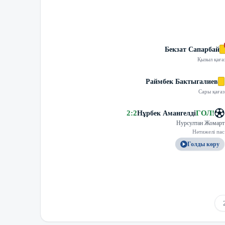
Бекзат Сапарбай
Қызыл қаға
Раймбек Бактыгалиев
Сары қағаз
2
:
2
ГОЛ
!
Нұрбек Амангелді
Нурсултан Жомарт
Нәтижелі пас
Голды көру