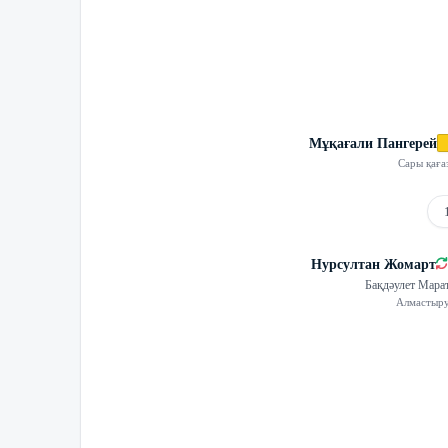
Мұқағали Пангерей
Сары қаға
Нурсултан Жомарт
Бақдәулет Мара
Алмастыр