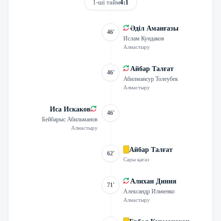
1-ші тайм
4:1
Әділ Аманғазы
46'
Ислам Кундаков
Алмастыру
Айбар Талғат
46'
Абилмансур Толеубек
Алмастыру
Иса Искаков
46'
Бейбарыс Абильманов
Алмастыру
Айбар Талғат
62'
Сары қағаз
Алихан Диния
71'
Александр Ильченко
Алмастыру