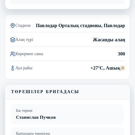
Павлодар Орталық стадионы, Павлодар
Стадион
Жасанды алаң
Алаң түрі
300
Көрермен саны
+27°C, Ашық
Ауа райы
ТӨРЕШІЛЕР БРИГАДАСЫ
Бас төреші
Станислав Пучков
Қапталдағы төрешілер