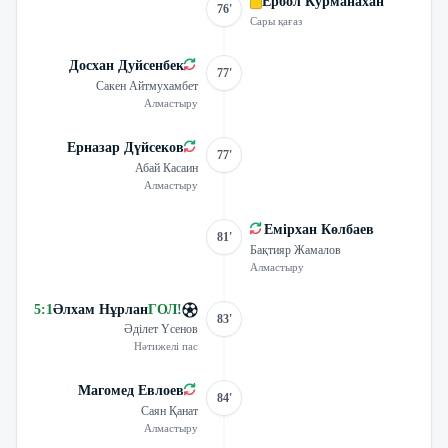
Ербол Курманахан
76'
Сары қағаз
Досхан Дуйсенбек
77'
Сакен Айтмухамбет
Алмастыру
Ерназар Дүйсеков
77'
Абай Касаин
Алмастыру
Емірхан Көлбаев
81'
Бақтияр Жамалов
Алмастыру
5
:
1
Әлхам Нұрлан
ГОЛ
!
83'
Әділет Үсенов
Нәтижелі пас
Магомед Евлоев
84'
Саян Қанат
Алмастыру