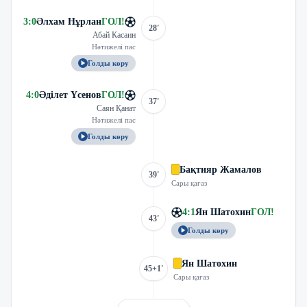
3
:
0
Әлхам Нұрлан
ГОЛ
!
28'
Абай Касаин
Нәтижелі пас
Голды көру
4
:
0
Әділет Үсенов
ГОЛ
!
37'
Саян Қанат
Нәтижелі пас
Голды көру
Бақтияр Жамалов
39'
Сары қағаз
4
:
1
Ян Шатохин
ГОЛ
!
43'
Голды көру
Ян Шатохин
45+1'
Сары қағаз