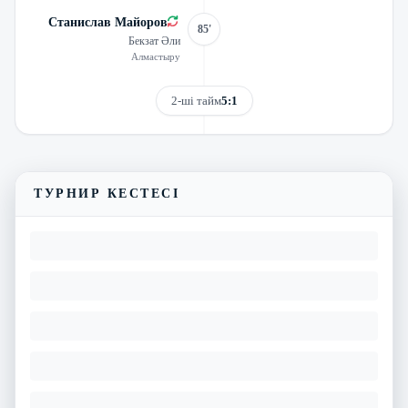
Станислав Майоров
85'
Бекзат Әли
Алмастыру
2-ші тайм
5:1
Трансляцияны көру
Матчтың бейнешолуы
ТУРНИР КЕСТЕСІ