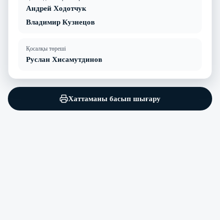
Андрей Ходотчук
Владимир Кузнецов
Қосалқы төреші
Руслан Хисамутдинов
Хаттаманы басып шығару