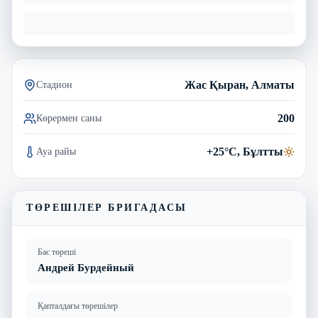
Жас Қыран, Алматы
Стадион
200
Көрермен саны
+25°C, Бұлтты
Ауа райы
ТӨРЕШІЛЕР БРИГАДАСЫ
Бас төреші
Андрей Бурдейный
Қапталдағы төрешілер