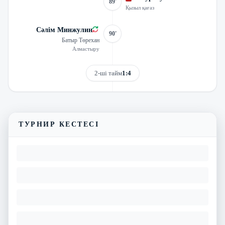
89'
Қызыл қағаз
Сәлім Минжулин
90'
Батыр Төрехан
Алмастыру
2-ші тайм
1:4
Трансляцияны көру
Матчтың бейнешолуы
ТУРНИР КЕСТЕСІ