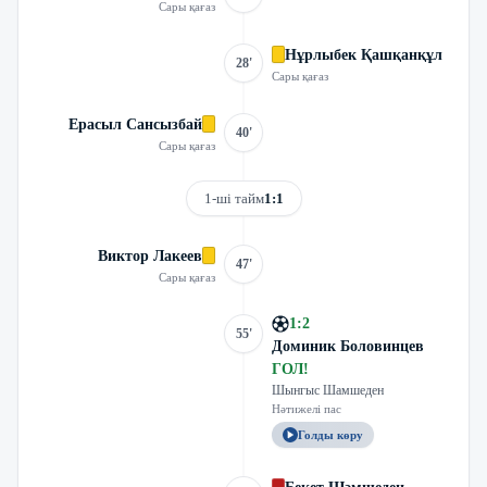
Сары қағаз
Нұрлыбек Қашқанқұл
28'
Сары қағаз
Ерасыл Сансызбай
40'
Сары қағаз
1-ші тайм
1:1
Виктор Лакеев
47'
Сары қағаз
1
:
2
55'
Доминик Боловинцев
ГОЛ
!
Шынгыс Шамшеден
Нәтижелі пас
Голды көру