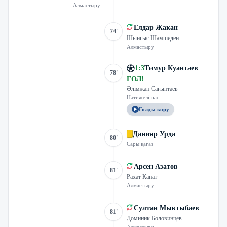
Алмастыру
Елдар Жакан
74'
Шынгыс Шамшеден
Алмастыру
1
:
3
Тимур Куантаев
78'
ГОЛ
!
Әлімжан Сағынтаев
Нәтижелі пас
Голды көру
Данияр Урда
80'
Сары қағаз
Арсен Азатов
81'
Рахат Қанат
Алмастыру
Султан Мыктыбаев
81'
Доминик Боловинцев