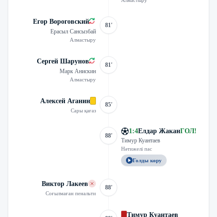
Алмастыру
Егор Вороговский
81'
Ерасыл Сансызбай
Алмастыру
Сергей Шарунов
81'
Марк Анискин
Алмастыру
Алексей Аганин
85'
Сары қағаз
1
:
4
Елдар Жакан
ГОЛ
!
88'
Тимур Куантаев
Нәтижелі пас
Голды көру
Виктор Лакеев
88'
Соғылмаған пенальти
Тимур Куантаев