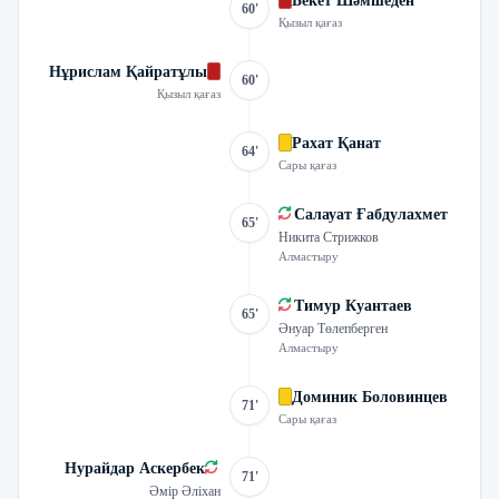
Бекет Шәмшеден
60'
Қызыл қағаз
Нұрислам Қайратұлы
60'
Қызыл қағаз
Рахат Қанат
64'
Сары қағаз
Салауат Ғабдулахмет
65'
Никита Стрижков
Алмастыру
Тимур Куантаев
65'
Әнуар Төлепберген
Алмастыру
Доминик Боловинцев
71'
Сары қағаз
Нурайдар Аскербек
71'
Әмір Әліхан