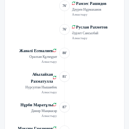
Рамзес Рашидов
76'
Дәурен Нұрмаханов
Алмастыру
Руслан Рахметов
76'
Әділет Сансызбай
Алмастыру
Жанәлі Есеналиев
80'
Оралхан Құлмұрат
Алмастыру
Абылайхан
81'
Рахматулла
Нурсултан Нышанбек
Алмастыру
Нұрби Маратұлы
87'
Дамир Мыңжасар
Алмастыру
Максим Гамаюнов