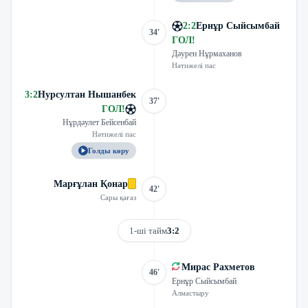
2
:
2
Ернұр Сыйсымбай
34'
ГОЛ
!
Дәурен Нұрмаханов
Нәтижелі пас
3
:
2
Нурсултан Нышанбек
37'
ГОЛ
!
Нұрдәулет Бейсенбай
Нәтижелі пас
Голды көру
Марғұлан Қонар
42'
Сары қағаз
1-ші тайм
3:2
Мирас Рахметов
46'
Ернұр Сыйсымбай
Алмастыру