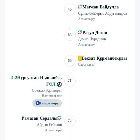
Мағжан Байдулла
46'
Сұлтанбейбарыс Абдуғаппаров
Алмастыру
Расул Досан
63'
Дамир Нұреділов
Алмастыру
Бекзат Құрманбекұлы
66'
Сары қағаз
4
:
2
Нурсултан Нышанбек
71'
ГОЛ
!
Оралхан Құлмұрат
Нәтижелі пас
Голды көру
Рамазан Сердалы
72'
Айдын Есболов
Алмастыру