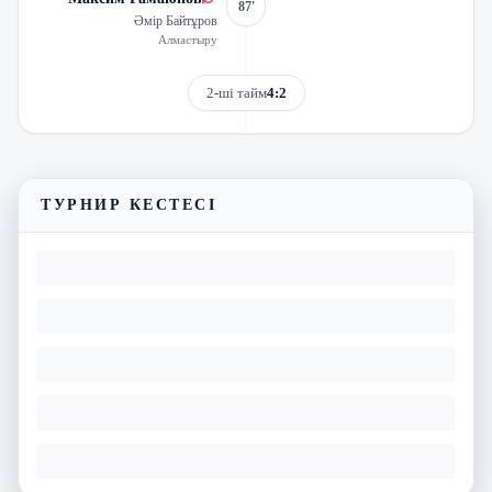
87'
Әмір Байтұров
Алмастыру
2-ші тайм
4:2
Трансляцияны көру
Матчтың бейнешолуы
ТУРНИР КЕСТЕСІ