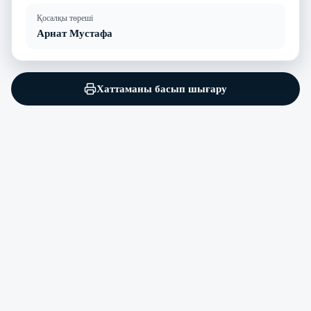
Қосалқы төреші
Арнат Мустафа
Хаттаманы басып шығару