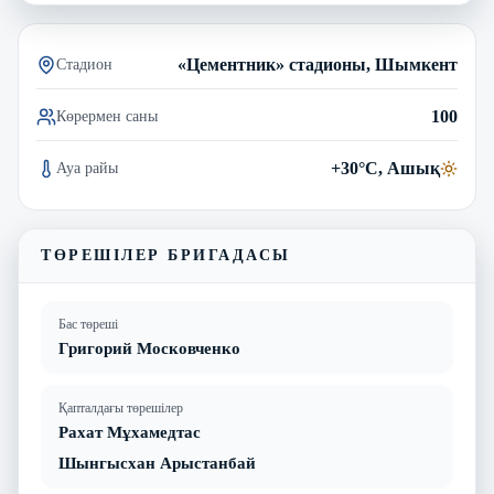
«Цементник» стадионы, Шымкент
Стадион
100
Көрермен саны
+30°C, Ашық
Ауа райы
ТӨРЕШІЛЕР БРИГАДАСЫ
Бас төреші
Григорий Московченко
Қапталдағы төрешілер
Рахат Мұхамедтас
Шынгысхан Арыстанбай