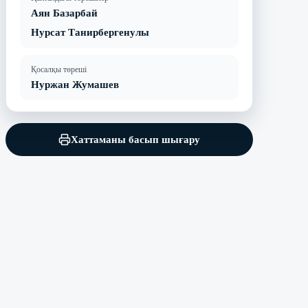
Аян Базарбай
Нурсат Танирбергенулы
Қосалқы төреші
Нуржан Жумашев
Хаттаманы басып шығару