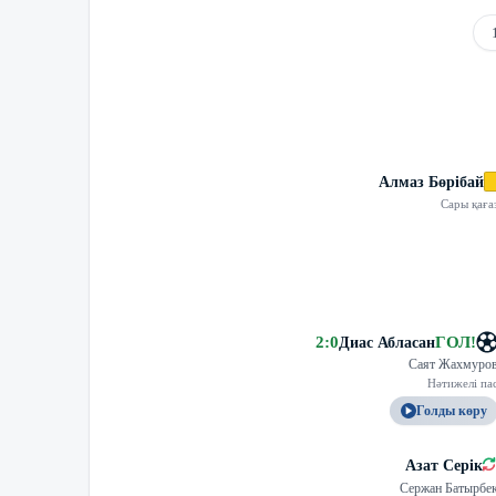
Алмаз Бөрібай
Сары қаға
2
:
0
ГОЛ
!
Диас Абласан
Саят Жахмуро
Нәтижелі па
Голды көру
Азат Серік
Сержан Батырбе