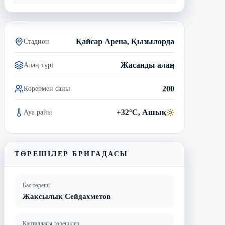
Қайсар Арена, Қызылорда
Стадион
Жасанды алаң
Алаң түрі
200
Көрермен саны
+32°C, Ашық
Ауа райы
ТӨРЕШІЛЕР БРИГАДАСЫ
Бас төреші
Жаксылык Сейдахметов
Қапталдағы төрешілер