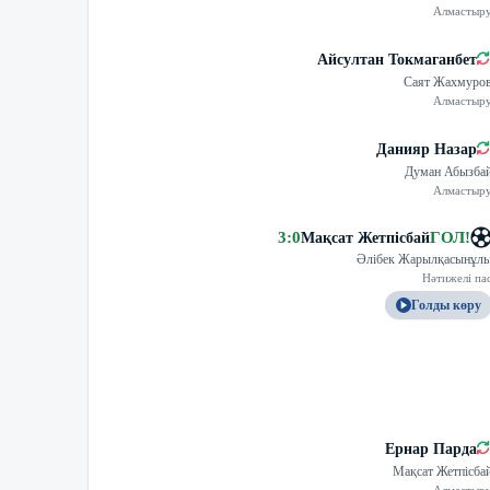
Алмастыр
Айсултан Токмаганбет
Саят Жахмуро
Алмастыр
Данияр Назар
Думан Абызба
Алмастыр
3
:
0
ГОЛ
!
Мақсат Жетпісбай
Әлібек Жарылқасынұл
Нәтижелі па
Голды көру
Ернар Парда
Мақсат Жетпісба