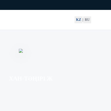
KZ
|
RU
ХАН-ТӘҢІРІ Ж