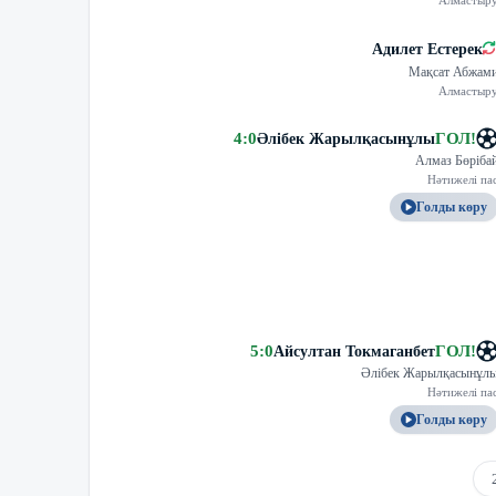
Алмастыр
Адилет Естерек
Мақсат Абжам
Алмастыр
4
:
0
ГОЛ
!
Әлібек Жарылқасынұлы
Алмаз Бөріба
Нәтижелі па
Голды көру
5
:
0
ГОЛ
!
Айсултан Токмаганбет
Әлібек Жарылқасынұл
Нәтижелі па
Голды көру