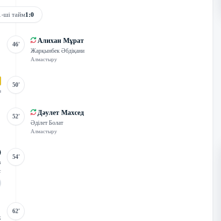
1-ші тайм
1:0
Алихан Мұрат
46'
Жарқынбек Әбдіқани
Алмастыру
50'
з
Дәулет Махсед
52'
Әділет Болат
Алмастыру
54'
в
с
62'
к