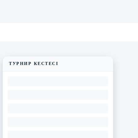
Трансляцияны көру
Матчтың бейнешолуы
ТУРНИР КЕСТЕСІ