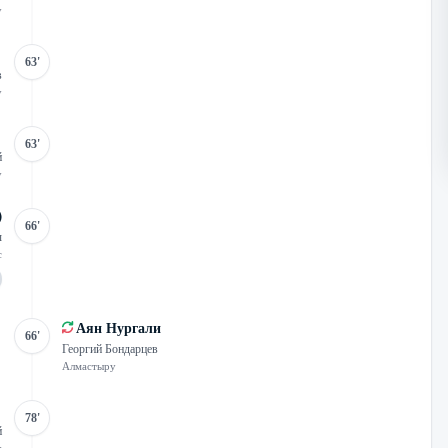
у
63'
в
у
63'
й
у
66'
ы
с
Аян Нургали
66'
Георгий Бондарцев
Алмастыру
78'
й