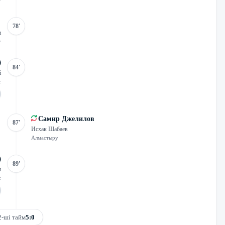
у
78'
и
у
84'
й
с
Самир Джелилов
87'
Исхак Шабаев
Алмастыру
89'
ы
с
2-ші тайм
5:0