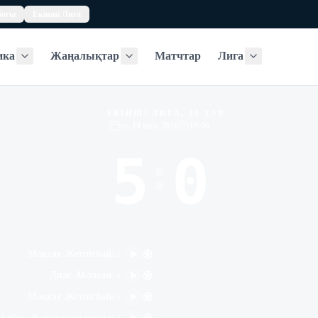
богы
Екінші Лига
ика
Жаңалықтар
Матчтар
Лига
Статистика
Жаңалықтар
Лига
ЕКІНШІ ЛИГА, 14 ТУР
сс, 14 шіл, 2026
19:00
5
0
:
-
Мақсат Жетпісбай
21
'
Диас Абласан
54
'
Мақсат Жетпісбай
66
'
Әлібек Жарылқасынұлы