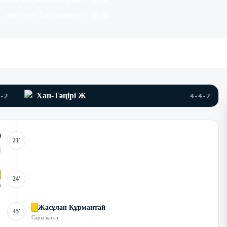
84
'
Айсултан Токмаганбет
89
'
Хан-Тәңірі Ж
-2
4-4-2
21'
24'
з
Жасұлан Құрмантай
45'
Сары қағаз