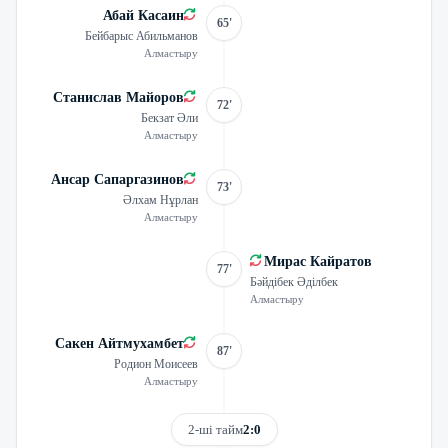
Абай Касаин
65'
Бейбарыс Абильманов
Алмастыру
Станислав Майоров
72'
Бекзат Әли
Алмастыру
Ансар Сапаргазинов
73'
Әлхам Нұрлан
Алмастыру
Мирас Кайратов
77'
Бәйдібек Әділбек
Алмастыру
Сакен Айтмухамбет
87'
Родион Моисеев
Алмастыру
2-ші тайм
2:0