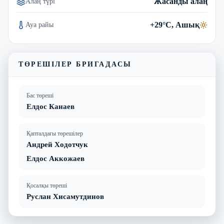
Жасанды алаң
Алаң түрі
+29°C, Ашық
Ауа райы
ТӨРЕШІЛЕР БРИГАДАСЫ
Бас төреші
Елдос Канаев
Қапталдағы төрешілер
Андрей Ходотчук
Елдос Аккожаев
Қосалқы төреші
Руслан Хисамутдинов