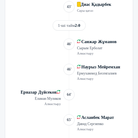
Диас Қадырбек
43'
Сары қағаз
1-ші тайм
2:0
Санжар Жұманов
46'
Сырым Ерболат
Алмастыру
Наурыз Мейремхан
46'
Ермухаммед Бесенгалиев
Алмастыру
Ерназар Дүйсеков
64'
Еламан Муликов
Алмастыру
Асланбек Марат
65'
Давид Сергиенко
Алмастыру