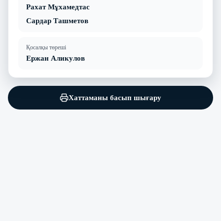
Рахат Мұхамедтас
Сардар Ташметов
Қосалқы төреші
Ержан Аликулов
Хаттаманы басып шығару