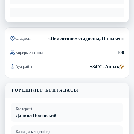
«Цементник» стадионы, Шымкент
Стадион
100
Көрермен саны
+34°C, Ашық
Ауа райы
ТӨРЕШІЛЕР БРИГАДАСЫ
Бас төреші
Даниил Полянский
Қапталдағы төрешілер