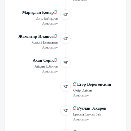
Марғұлан Қонар
62'
Әмір Байтұров
Алмастыру
Жахонгир Илашов
63'
Жанәлі Есеналиев
Алмастыру
Ахан Серік
70'
Айдын Есболов
Алмастыру
Егор Вороговский
72'
Әмір Әліхан
Алмастыру
Руслан Захаров
72'
Ерасыл Сансызбай
Алмастыру