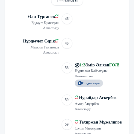
1-ші тайм
1:1
Әли Тұрғанов
46'
Ердәуіт Ермекұлы
Алмастыру
Нұрдәулет Серік
46'
Максим Гамаюнов
Алмастыру
1
:
2
Әмір Әліхан
ГОЛ
!
58'
Нұрислам Қайратұлы
Нәтижелі пас
Голды көру
Нурайдар Аскербек
59'
Амир Ануарбек
Алмастыру
Тахиржан Мұжалипов
59'
Сәлім Минжулин
Алмастыру