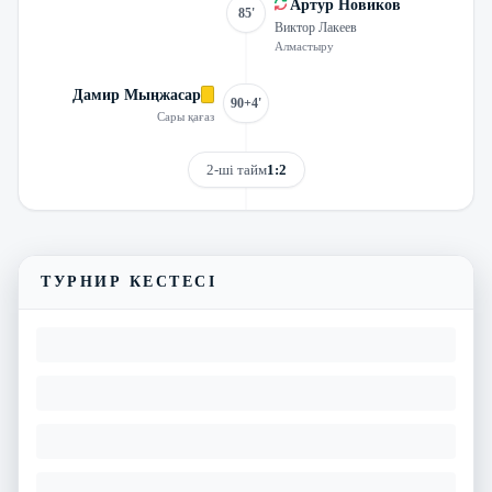
Артур Новиков
85'
Виктор Лакеев
Алмастыру
Дамир Мыңжасар
90+4'
Сары қағаз
2-ші тайм
1:2
Трансляцияны көру
Матчтың бейнешолуы
ТУРНИР КЕСТЕСІ