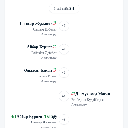
1-ші тайм
3:1
Санжар Жұманов
46'
Сырым Ерболат
Алмастыру
Айбар Буриев
46'
Бәйдібек Әділбек
Алмастыру
Әділжан Бақыт
46'
Расиль Исаев
Алмастыру
Дінмұхамед Масан
46'
Бекберген Құдайберген
Алмастыру
4
:
1
Айбар Буриев
ГОЛ
!
49'
Санжар Жұманов
Нәтижелі пас