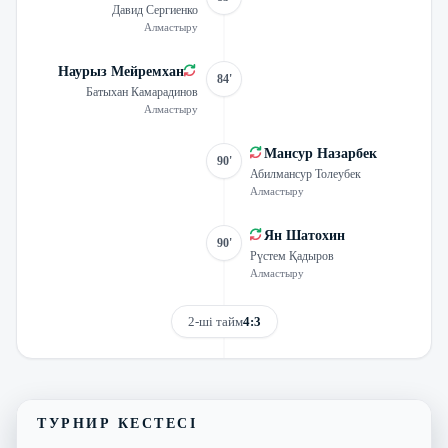
Давид Сергиенко
Алмастыру
Наурыз Мейремхан
84'
Батыхан Камарадинов
Алмастыру
Мансур Назарбек
90'
Абилмансур Толеубек
Алмастыру
Ян Шатохин
90'
Рүстем Қадыров
Алмастыру
2-ші тайм
4:3
Трансляцияны көру
Матчтың бейнешолуы
ТУРНИР КЕСТЕСІ