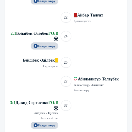
Голды көру
Айбар Талғат
22'
Қызыл қағаз
2
:
1
Бәйдібек Әділбек
ГОЛ
!
24'
Голды көру
Бәйдібек Әділбек
25'
Сары қағаз
Абилмансур Толеубек
27'
Александр Ильченко
Алмастыру
3
:
1
Давид Сергиенко
ГОЛ
!
37'
Бәйдібек Әділбек
Нәтижелі пас
Голды көру