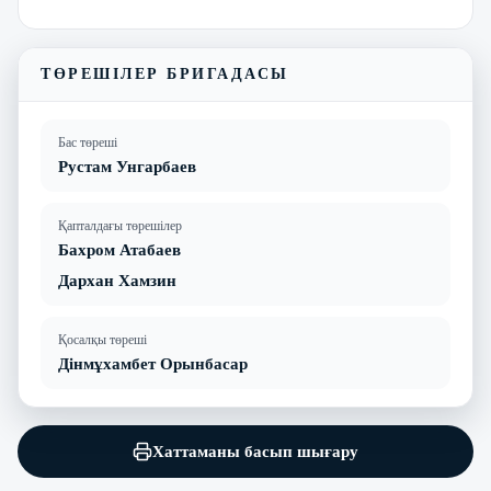
ТӨРЕШІЛЕР БРИГАДАСЫ
Бас төреші
Рустам Унгарбаев
Қапталдағы төрешілер
Бахром Атабаев
Дархан Хамзин
Қосалқы төреші
Дінмұхамбет Орынбасар
Хаттаманы басып шығару