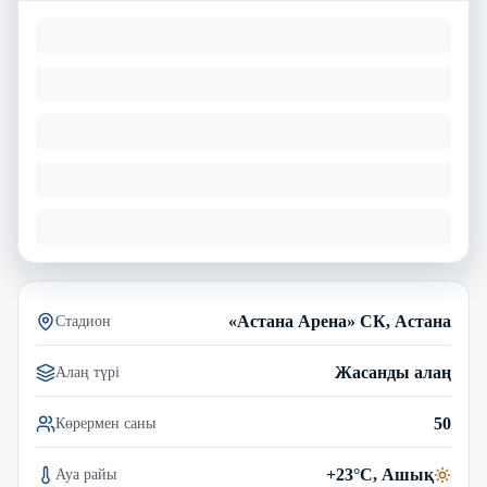
«Астана Арена» СК, Астана
Стадион
Жасанды алаң
Алаң түрі
50
Көрермен саны
+23°C, Ашық
Ауа райы