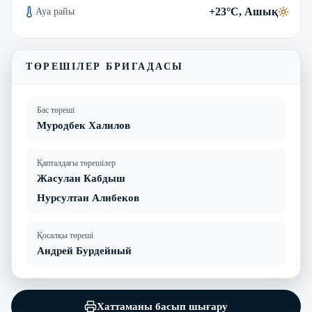
+23°C, Ашық
Ауа райы
ТӨРЕШІЛЕР БРИГАДАСЫ
Бас төреші
Муродбек Халилов
Қапталдағы төрешілер
Жасулан Кабдыш
Нурсултан Алибеков
Қосалқы төреші
Андрей Бурдейный
Хаттаманы басып шығару