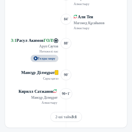
Алмастыру
Али Тен
84'
Магомед Құсайынов
Алмастыру
3
:
1
Расул Акимов
ГОЛ
!
88'
Аруп Саутов
Нәтижелі пас
Голды көру
Мансұр Ділмұрат
90'
Сары қағаз
Кирилл Сатжанов
90+1'
Мансұр Ділмұрат
Алмастыру
2-ші тайм
3:1
Трансляцияны көру