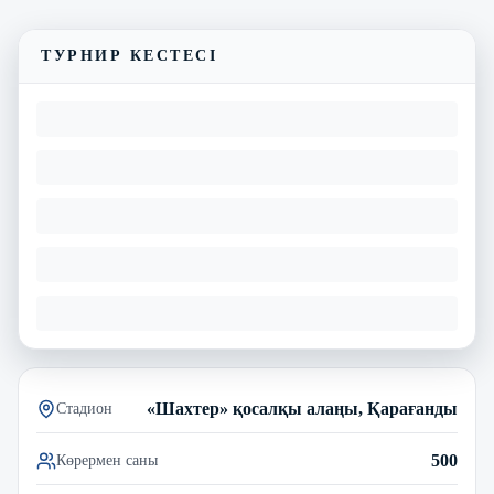
Матчтың бейнешолуы
ТУРНИР КЕСТЕСІ
«Шахтер» қосалқы алаңы, Қарағанды
Стадион
500
Көрермен саны