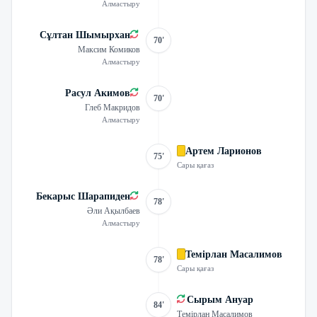
Алмастыру
Сұлтан Шымырхан
70'
Максим Комиков
Алмастыру
Расул Акимов
70'
Глеб Макридов
Алмастыру
Артем Ларионов
75'
Сары қағаз
Бекарыс Шарапиден
78'
Әли Ақылбаев
Алмастыру
Темірлан Масалимов
78'
Сары қағаз
Сырым Ануар
84'
Темірлан Масалимов