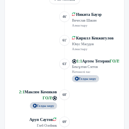
Никита Бауэр
46'
Вячеслав Шакин
Алмастыру
Кирилл Кенжигулов
61'
Юнус Масудов
Алмастыру
1
:
1
Артем Тетерин
ГОЛ
!
63'
Бексұлтан Слетов
Нәтижелі пас
Голды көру
2
:
1
Максим Комиков
68'
ГОЛ
!
Голды көру
Аруп Саутов
69'
Глеб Олейник