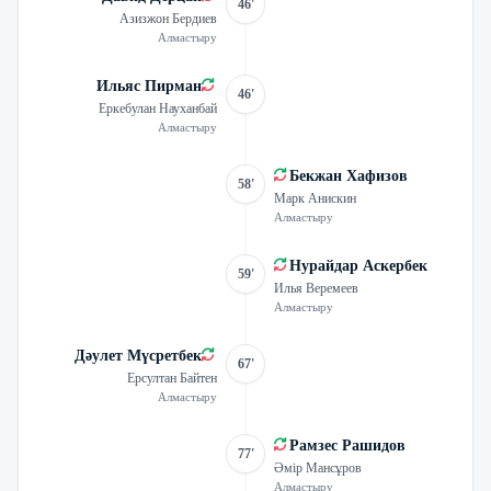
46'
Азизжон Бердиев
Алмастыру
Ильяс Пирман
46'
Еркебулан Науханбай
Алмастыру
Бекжан Хафизов
58'
Марк Анискин
Алмастыру
Нурайдар Аскербек
59'
Илья Веремеев
Алмастыру
Дәулет Мүсретбек
67'
Ерсултан Байтен
Алмастыру
Рамзес Рашидов
77'
Әмір Мансұров
Алмастыру