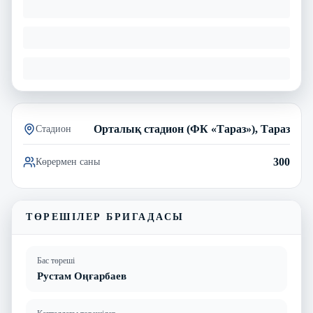
Орталық стадион (ФК «Тараз»), Тараз
Стадион
300
Көрермен саны
ТӨРЕШІЛЕР БРИГАДАСЫ
Бас төреші
Рустам Оңғарбаев