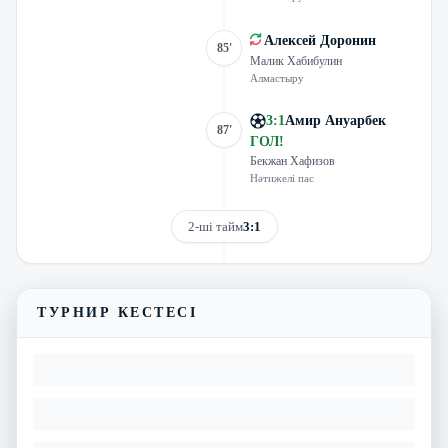
Алексей Доронин
85'
Малик Хабибулин
Алмастыру
3
:
1
Амир Ануарбек
87'
ГОЛ
!
Бекжан Хафизов
Нәтижелі пас
2-ші тайм
3:1
Трансляцияны көру
ТУРНИР КЕСТЕСІ