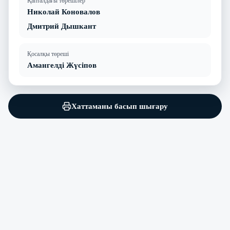
Қапталдағы төрешілер
Николай Коновалов
Дмитрий Дышкант
Қосалқы төреші
Амангелді Жүсіпов
Хаттаманы басып шығару