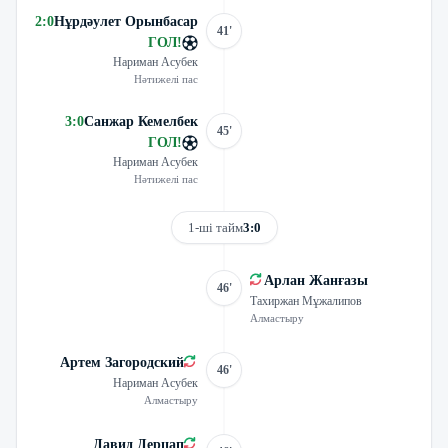
2
:
0
Нұрдәулет Орынбасар
41'
ГОЛ
!
Нариман Асубек
Нәтижелі пас
3
:
0
Санжар Кемелбек
45'
ГОЛ
!
Нариман Асубек
Нәтижелі пас
1-ші тайм
3:0
Арлан Жанғазы
46'
Тахиржан Мұжалипов
Алмастыру
Артем Загородский
46'
Нариман Асубек
Алмастыру
Давид Дерцап