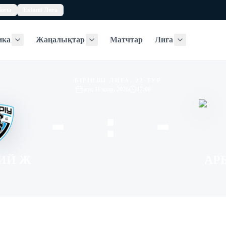
богы
Екінші Лига
ика
Жаңалықтар
Матчтар
Лига
Статистика
Жаңалықтар
Лига
БІРІНШІ ЛИГА, 22 ТУР
жм, 11 қыр, 2026
17:00
- : -
ИЙ Ж
АР