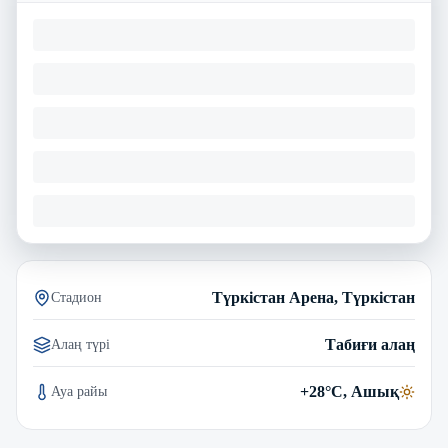
Түркістан Арена, Түркістан
Стадион
Табиғи алаң
Алаң түрі
+28°C, Ашық
Ауа райы