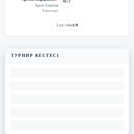
90+1'
Арсен Ахметов
Алмастыру
2-ші тайм
1:0
Трансляцияны көру
Матчтың бейнешолуы
ТУРНИР КЕСТЕСІ