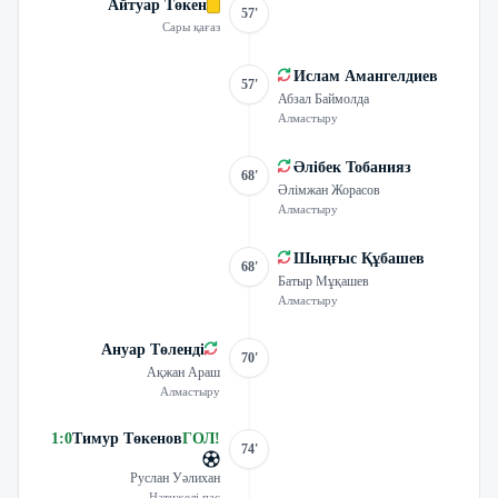
Айтуар Төкен
57'
Сары қағаз
Ислам Амангелдиев
57'
Абзал Баймолда
Алмастыру
Әлібек Тобанияз
68'
Әлімжан Жорасов
Алмастыру
Шыңғыс Құбашев
68'
Батыр Мұқашев
Алмастыру
Ануар Төленді
70'
Ақжан Араш
Алмастыру
1
:
0
Тимур Төкенов
ГОЛ
!
74'
Руслан Уәлихан
Нәтижелі пас