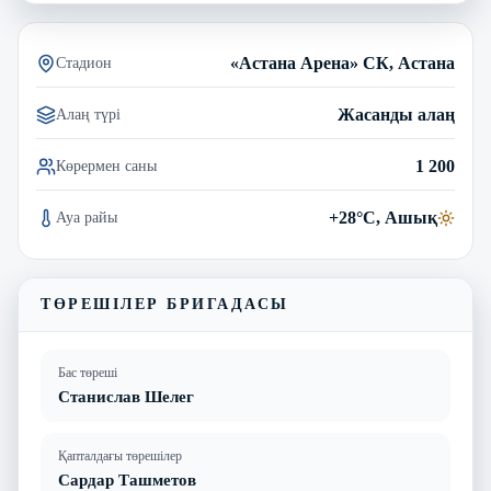
«Астана Арена» СК, Астана
Стадион
Жасанды алаң
Алаң түрі
1 200
Көрермен саны
+28°C, Ашық
Ауа райы
ТӨРЕШІЛЕР БРИГАДАСЫ
Бас төреші
Станислав Шелег
Қапталдағы төрешілер
Сардар Ташметов