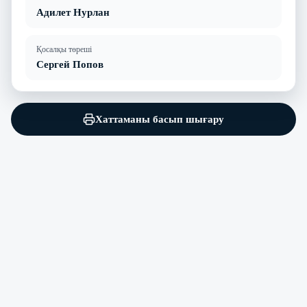
Адилет Нурлан
Қосалқы төреші
Сергей Попов
Хаттаманы басып шығару