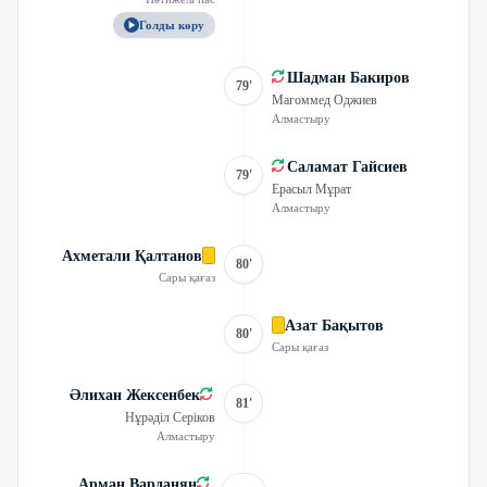
Голды көру
Шадман Бакиров
79'
Магоммед Оджиев
Алмастыру
Саламат Гайсиев
79'
Ерасыл Мұрат
Алмастыру
Ахметали Қалтанов
80'
Сары қағаз
Азат Бақытов
80'
Сары қағаз
Әлихан Жексенбек
81'
Нұрәділ Серіков
Алмастыру
Арман Варданян