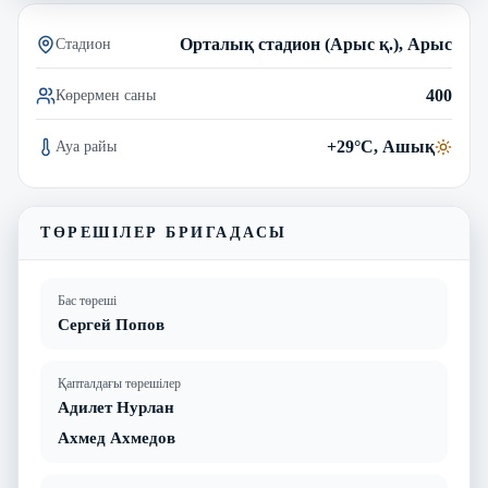
Орталық стадион (Арыс қ.), Арыс
Стадион
400
Көрермен саны
+29°C, Ашық
Ауа райы
ТӨРЕШІЛЕР БРИГАДАСЫ
Бас төреші
Сергей Попов
Қапталдағы төрешілер
Адилет Нурлан
Ахмед Ахмедов