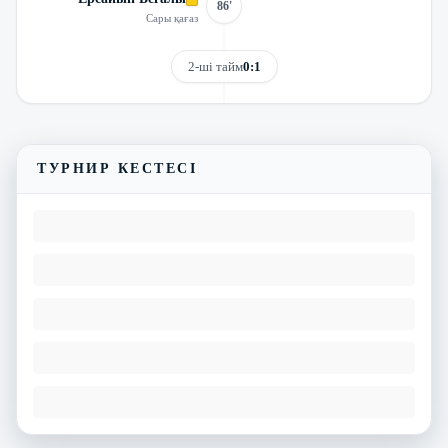
86'
Сары қағаз
2-ші тайм
0:1
Трансляцияны көру
Матчтың бейнешолуы
ТУРНИР КЕСТЕСІ