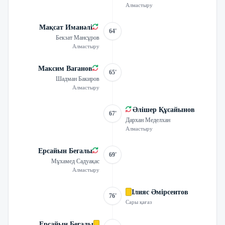
Алмастыру
Мақсат Иманәлі
64'
Бекзат Мансұров
Алмастыру
Максим Ваганов
65'
Шадман Бакиров
Алмастыру
Әлішер Құсайынов
67'
Дархан Меделхан
Алмастыру
Ерсайын Бегалы
69'
Мұхамед Садуақас
Алмастыру
Ілияс Әмірсеитов
76'
Сары қағаз
Ерсайын Бегалы