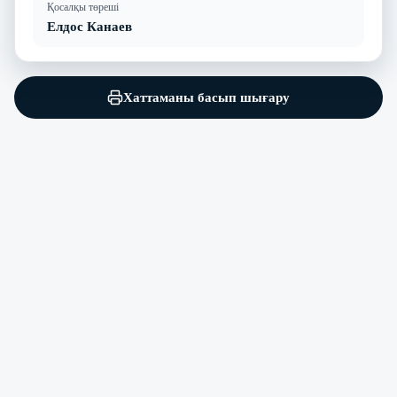
Қосалқы төреші
Елдос Канаев
Хаттаманы басып шығару