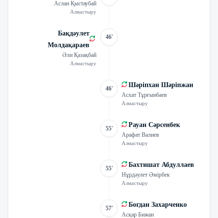
Аслан Қыстаубай
Алмастыру
Бақдәулет
46'
Молдақараев
Әли Қазақбай
Алмастыру
Шәріпхан Шәріпжан
46'
Асхат Тұрғынбаев
Алмастыру
Рауан Сәрсенбек
55'
Арафат Валиев
Алмастыру
Бахтишат Абдуллаев
55'
Нұрдәулет Әмірбек
Алмастыру
Богдан Захарченко
57'
Асқар Бижан