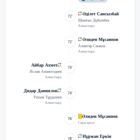
Әділет Сансызбай
72'
Шынғыс Дүйсенбек
Алмастыру
Әлиден Мұсаипов
72'
Аламгир Смақов
Алмастыру
Айбар Ахмет
74'
Ислам Амангелдиев
Алмастыру
Дидар Даниялов
74'
Рахым Тұрдалиев
Алмастыру
Әлиден Мұсаипов
76'
Сары қағаз
Нұржан Еркін
78'