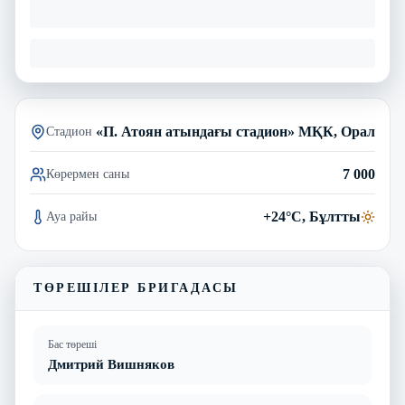
«П. Атоян атындағы стадион» МҚК, Орал
Стадион
7 000
Көрермен саны
+24°C, Бұлтты
Ауа райы
ТӨРЕШІЛЕР БРИГАДАСЫ
Бас төреші
Дмитрий Вишняков