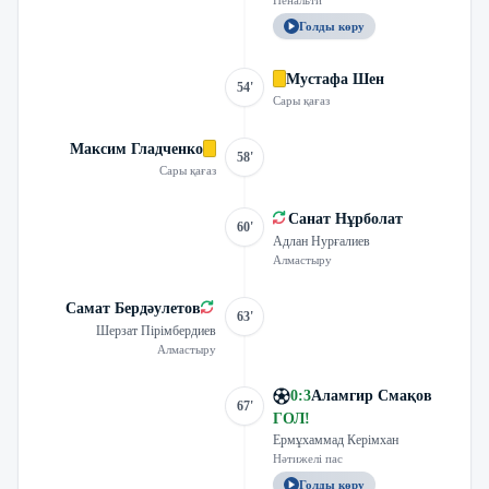
Пенальти
Голды көру
Мустафа Шен
54'
Сары қағаз
Максим Гладченко
58'
Сары қағаз
Санат Нұрболат
60'
Адлан Нурғалиев
Алмастыру
Самат Бердәулетов
63'
Шерзат Пірімбердиев
Алмастыру
0
:
3
Аламгир Смақов
67'
ГОЛ
!
Ермұхаммад Керімхан
Нәтижелі пас
Голды көру