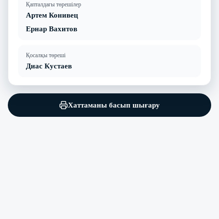
Қапталдағы төрешілер
Артем Конивец
Ернар Вахитов
Қосалқы төреші
Диас Кустаев
Хаттаманы басып шығару