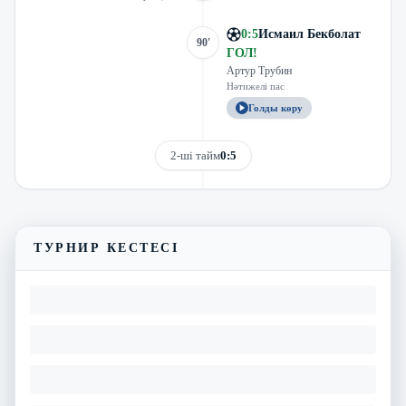
0
:
5
Исмаил Бекболат
90'
ГОЛ
!
Артур Трубин
Нәтижелі пас
Голды көру
2-ші тайм
0:5
Трансляцияны көру
Матчтың бейнешолуы
ТУРНИР КЕСТЕСІ