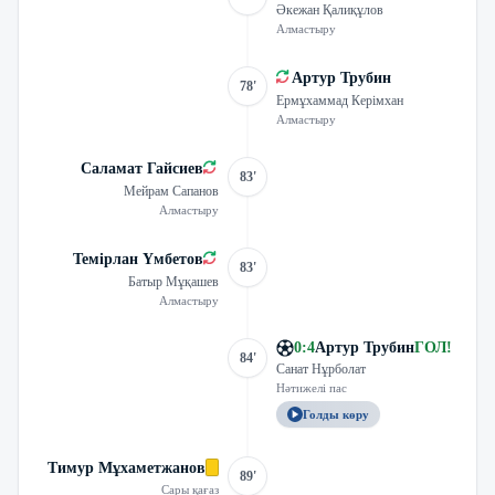
Әкежан Қалиқұлов
Алмастыру
Артур Трубин
78'
Ермұхаммад Керімхан
Алмастыру
Саламат Гайсиев
83'
Мейрам Сапанов
Алмастыру
Темірлан Үмбетов
83'
Батыр Мұқашев
Алмастыру
0
:
4
Артур Трубин
ГОЛ
!
84'
Санат Нұрболат
Нәтижелі пас
Голды көру
Тимур Мұхаметжанов
89'
Сары қағаз