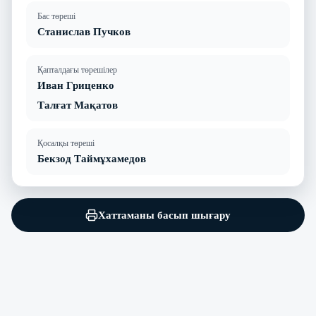
Бас төреші
Станислав Пучков
Қапталдағы төрешілер
Иван Гриценко
Талғат Мақатов
Қосалқы төреші
Бекзод Таймұхамедов
Хаттаманы басып шығару