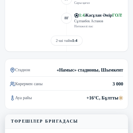
Сары қағаз
1
:
4
Жасұлан Әмір
ГОЛ
!
88'
Сұлтанбек Астанов
Нәтижелі пас
2-ші тайм
1:4
Трансляцияны көру
«Намыс» стадионы, Шымкент
Стадион
3 000
Көрермен саны
+16°C, Бұлтты
Ауа райы
ТӨРЕШІЛЕР БРИГАДАСЫ