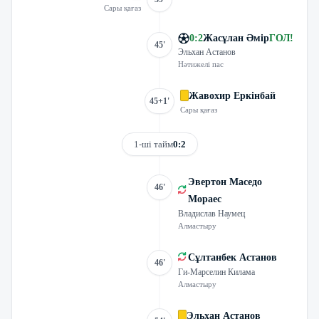
Сары қағаз
0
:
2
Жасұлан Әмір
ГОЛ
!
45'
Эльхан Астанов
Нәтижелі пас
Жавохир Еркінбай
45+1'
Сары қағаз
1-ші тайм
0:2
Эвертон Маседо
46'
Мораес
Владислав Наумец
Алмастыру
Сұлтанбек Астанов
46'
Ги-Марселин Килама
Алмастыру
Эльхан Астанов