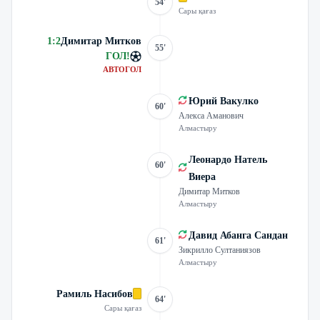
54'
Сары қағаз
1
:
2
Димитар Митков
55'
ГОЛ
!
АВТОГОЛ
Юрий Вакулко
60'
Алекса Аманович
Алмастыру
Леонардо Натель
60'
Виера
Димитар Митков
Алмастыру
Давид Абанга Сандан
61'
Зикрилло Султаниязов
Алмастыру
Рамиль Насибов
64'
Сары қағаз