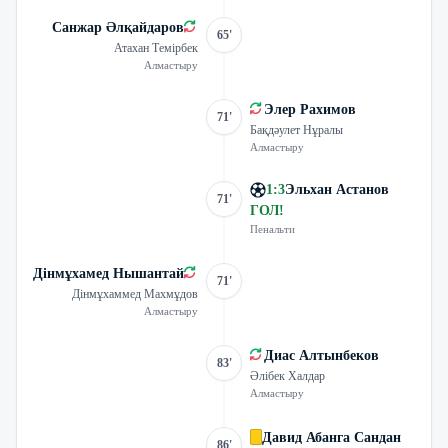
Санжар Әлқайдаров
65'
Атахан Темірбек
Алмастыру
Элер Рахимов
71'
Бақдәулет Нұралы
Алмастыру
1
:
3
Эльхан Астанов
71'
ГОЛ
!
Пенальти
Дінмұхамед Нышантай
71'
Дінмұхаммед Махмұдов
Алмастыру
Диас Алтынбеков
83'
Әлібек Халдар
Алмастыру
Давид Абанга Сандан
86'