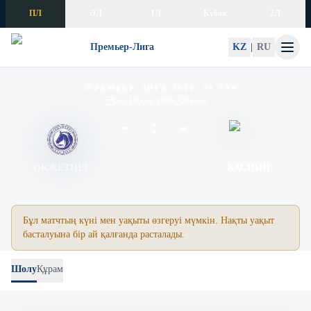
Skip to content
ПЛ
ӘЛ
1Л
Кубок
2Л
Премьер-Лига
KZ
|
RU
Оқжетпес – Каспий
ПРЕМЬЕР-ЛИГА 2026, 29 ТУР
жс, 18 қаз, 2026
Келесі
- : -
ОҚЖЕТПЕС
КАСПИЙ
Бұл матчтың күні мен уақыты өзгеруі мүмкін. Нақты уақыт
басталуына бір ай қалғанда расталады.
Шолу
Құрам