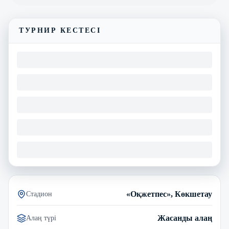
ТУРНИР КЕСТЕСІ
«Оқжетпес», Көкшетау
Стадион
Жасанды алаң
Алаң түрі