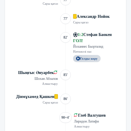
77'
Сары қағаз
Александр Нойок
77'
Сары қағаз
1
:
2
Стефан Баокен
82'
ГОЛ
!
Йоханнес Бьорталид
Нәтижелі пас
Голды көру
Шыңғыс Әнуарбек
85'
Шохан Абзалов
Алмастыру
Дінмұхамед Қашкен
86'
Сары қағаз
Глеб Валгушев
90+4'
Лиридон Латифи
Алмастыру