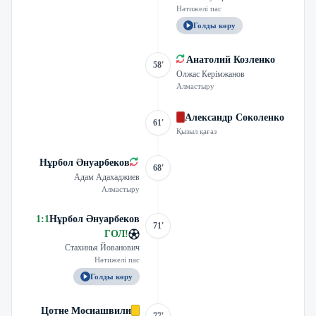
Нәтижелі пас
Голды көру
Анатолий Козленко
58'
Олжас Керімжанов
Алмастыру
Александр Соколенко
61'
Қызыл қағаз
Нұрбол Әнуарбеков
68'
Адам Адахаджиев
Алмастыру
1
:
1
Нұрбол Әнуарбеков
71'
ГОЛ
!
Стахинья Йованович
Нәтижелі пас
Голды көру
Цотне Мосиашвили