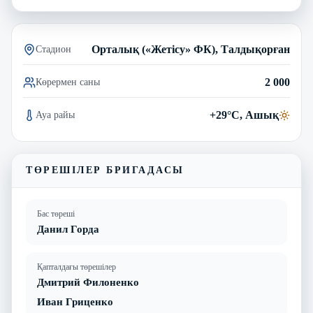
Орталық («Жетісу» ФК), Талдықорған
Стадион
2 000
Көрермен саны
+29°C, Ашық
Ауа райы
ТӨРЕШІЛЕР БРИГАДАСЫ
Бас төреші
Данил Горда
Қапталдағы төрешілер
Дмитрий Филоненко
Иван Гриценко