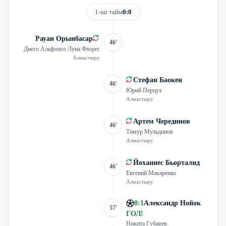
1-ші тайм
0:0
Рауан Орынбасар
46'
Диего Альфонсо Луна Флорес
Алмастыру
Стефан Баокен
46'
Юрий Перцух
Алмастыру
Артем Черединов
46'
Тимур Мульдинов
Алмастыру
Йоханнес Бьорталид
46'
Евгений Макаренко
Алмастыру
0
:
1
Александр Нойок
57'
ГОЛ
!
Никита Губарев