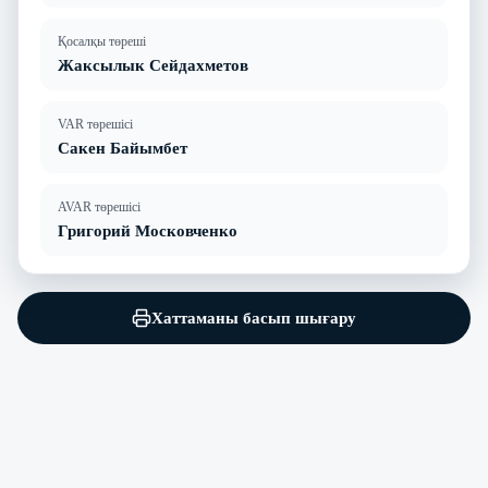
Қосалқы төреші
Жаксылык Сейдахметов
VAR төрешісі
Сакен Байымбет
AVAR төрешісі
Григорий Московченко
Хаттаманы басып шығару