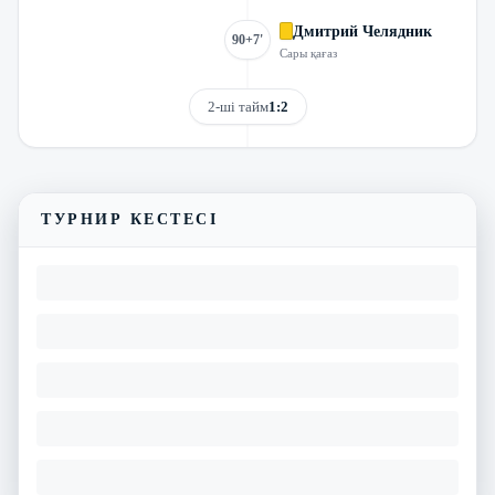
Дмитрий Челядник
90+7'
Сары қағаз
2-ші тайм
1:2
Трансляцияны көру
Матчтың бейнешолуы
ТУРНИР КЕСТЕСІ