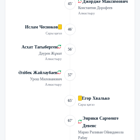
Джордже Максимович
45'
Константин Дорофеев
Алмастыру
Ислам Чесноков
46'
Сары қағаз
Асхат Тағыберген
56'
Дәурен Жұмат
Алмастыру
Әлібек Жайлаубаев
57'
Урош Милованович
Алмастыру
Егор Хвалько
65'
Сары қағаз
Энрики Сарменге
67'
Девенс
Марио Риливан Ойнидамола
Рабиу