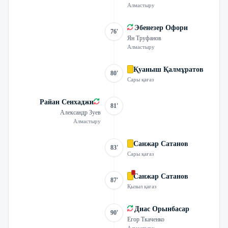
Алмастыру
Эбенезер Офори
76'
Ян Труфанов
Алмастыру
Қуаныш Қалмұратов
80'
Сары қағаз
Райан Сенхаджи
81'
Александр Зуев
Алмастыру
Санжар Сатанов
83'
Сары қағаз
Санжар Сатанов
87'
Қызыл қағаз
Диас Орынбасар
90'
Егор Ткаченко