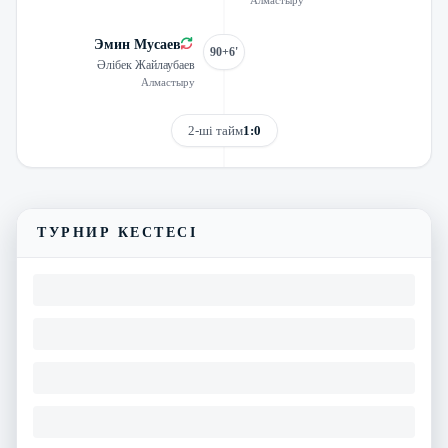
Алмастыру
Эмин Мусаев
90+6'
Әлібек Жайлаубаев
Алмастыру
2-ші тайм
1:0
Трансляцияны көру
Матчтың бейнешолуы
ТУРНИР КЕСТЕСІ