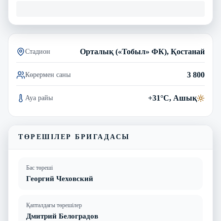
Орталық («Тобыл» ФК), Қостанай
Стадион
3 800
Көрермен саны
+31°C, Ашық
Ауа райы
ТӨРЕШІЛЕР БРИГАДАСЫ
Бас төреші
Георгий Чеховский
Қапталдағы төрешілер
Дмитрий Белоградов