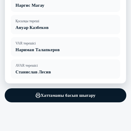
Наргис Магау
Қосалқы төреші
Ануар Казбеков
VAR төрешісі
Нариман Талапкеров
AVAR төрешісі
Станислав Лесив
Хаттаманы басып шығару