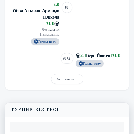
2
:
0
87'
Ойва Альфонс Армандо
Юккола
ГОЛ
!
Лев Кургин
Нәтижелі пас
Голды көру
2
:
1
Берн Йонсен
ГОЛ
!
90+2'
Голды көру
2-ші тайм
2:1
Трансляцияны көру
Матчтың бейнешолуы
ТУРНИР КЕСТЕСІ