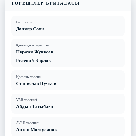
ТӨРЕШІЛЕР БРИГАДАСЫ
Бас төреші
Данияр Сахи
Қапталдағы төрешілер
Нуржан Жунусов
Евгений Карлов
Қосалқы төреші
Станислав Пучков
VAR төрешісі
Айдын Тасыбаев
AVAR төрешісі
Антон Молтусинов