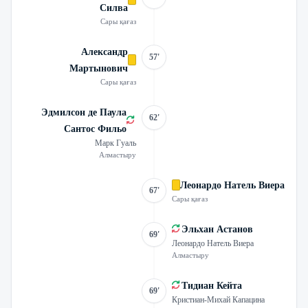
Силва
Сары қағаз
Александр
57'
Мартынович
Сары қағаз
Эдмилсон де Паула
62'
Сантос Фильо
Марк Гуаль
Алмастыру
Леонардо Натель Виера
67'
Сары қағаз
Эльхан Астанов
69'
Леонардо Натель Виера
Алмастыру
Тидиан Кейта
69'
Кристиан-Михай Капацина