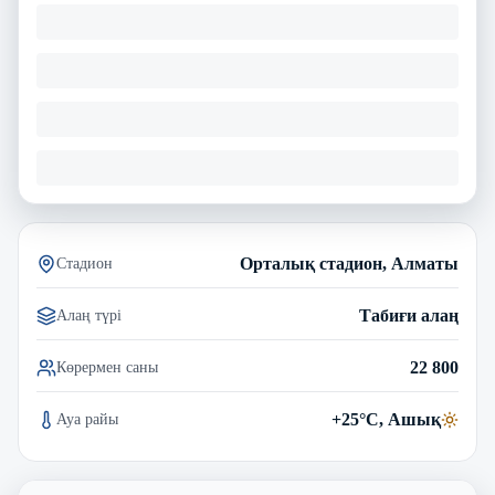
Орталық стадион, Алматы
Стадион
Табиғи алаң
Алаң түрі
22 800
Көрермен саны
+25°C, Ашық
Ауа райы