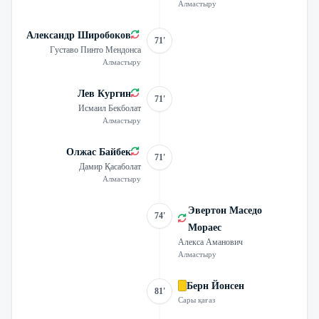
Алмастыру
Александр Широбоков
71'
Густаво Пинто Мендонса
Алмастыру
Лев Кургин
71'
Исмаил Бекболат
Алмастыру
Олжас Байбек
71'
Дамир Қасаболат
Алмастыру
Эвертон Маседо
74'
Мораес
Алекса Аманович
Алмастыру
Берн Йонсен
81'
Сары қағаз