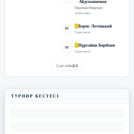
Абдуманнонов
Оралхан Өміртаев
Алмастыру
Борис Лотоцький
86'
Сары қағаз
Нұрғайни Бөрібаев
90'
Сары қағаз
2-ші тайм
2:1
Трансляцияны көру
Матчтың бейнешолуы
ТУРНИР КЕСТЕСІ