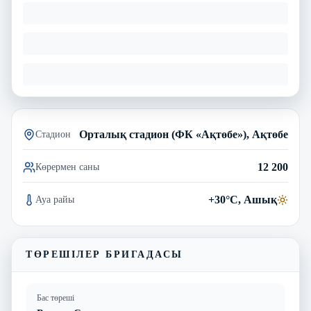
Орталық стадион (ФК «Ақтөбе»), Ақтөбе
Стадион
12 200
Көрермен саны
+30°C, Ашық
Ауа райы
ТӨРЕШІЛЕР БРИГАДАСЫ
Бас төреші