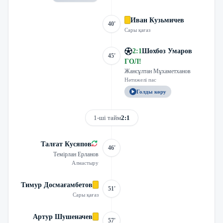
Иван Кузьмичев
40'
Сары қағаз
2
:
1
Шохбоз Умаров
45'
ГОЛ
!
Жансұлтан Мұхаметханов
Нәтижелі пас
Голды көру
1-ші тайм
2:1
Талғат Кусяпов
46'
Темірлан Ерланов
Алмастыру
Тимур Досмағамбетов
51'
Сары қағаз
Артур Шушеначев
57'