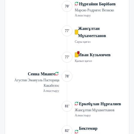
Нұрғайни Бөрібаев
70'
Марсио Родригес Веласко
Алмастыру
Жансұлтан
77'
Мұхаметханов
Сары қағаз
Иван Кузьмичев
77'
Қызыл қағаз
Сенна Мианге
78'
Агустин Эмануэль Пасторица
Какабелос
Алмастыру
Еркебұлан Нұрғалиев
81'
Жансұлтан Мұхаметханов
Алмастыру
Бектемир
82'