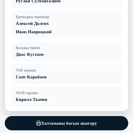
Руслан Султангалиев
Қапталдағы төрешілер
Алексей Долгих
Иван Навроцкий
Қосалқы төреші
Диас Кустаев
VAR төрешісі
Саят Карабаев
AVAR төрешісі
Кирилл Ткачев
Хаттаманы басып шығару