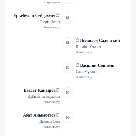
Сары қағаз
Еркебұлан Сейдахмет
61'
Гиорги Зария
Алмастыру
Всеволод Садовский
61'
Шохбоз Умаров
Алмастыру
Василий Совпель
62'
Саян Мұқанов
Алмастыру
Бағдат Қайыров
65'
Әділхан Таңжарықов
Алмастыру
Абат Айымбетов
66'
Даниель Соса
Алмастыру