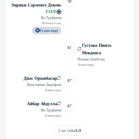
70'
Энрики Сарменге Девенс
ГОЛ
!
Ян Труфанов
Нәтижелі пас
Голды көру
Густаво Пинто
81'
Мендонса
Исмаил Бекболат
Алмастыру
Диас Орынбасар
87'
Константин Дорофеев
Алмастыру
Айбар Абдулла
87'
Ян Труфанов
Алмастыру
2-ші тайм
1:3