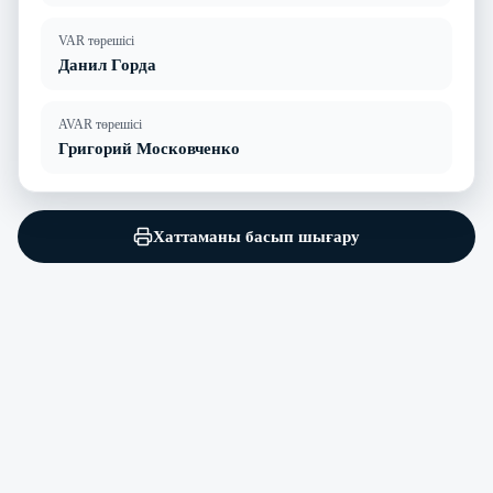
VAR төрешісі
Данил Горда
AVAR төрешісі
Григорий Московченко
Хаттаманы басып шығару