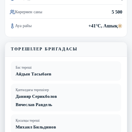
5 500
Көрермен саны
+41°C, Ашық
Ауа райы
ТӨРЕШІЛЕР БРИГАДАСЫ
Бас төреші
Айдын Тасыбаев
Қапталдағы төрешілер
Данияр Серикболов
Вячеслав Равдель
Қосалқы төреші
Михаил Бильдинов