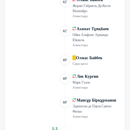
62'
Жорже Габриель Да Коста
Монтейро
Алмастыру
Азамат Тұяқбаев
62'
Ойва Альфонс Армандо
Юккола
Алмастыру
Олжас Байбек
69'
Сары қағаз
Лев Кургин
69'
Марк Гуаль
Алмастыру
Мансұр Бірқұрманов
69'
Эдмилсон де Паула Сантос
Фильо
Алмастыру
1
:
3