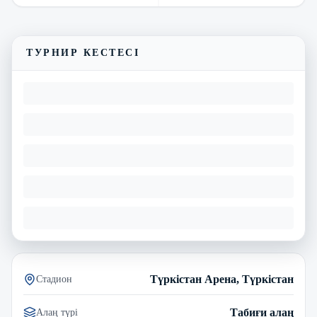
Трансляцияны көру
Матчтың бейнешолуы
ТУРНИР КЕСТЕСІ
Түркістан Арена, Түркістан
Стадион
Табиғи алаң
Алаң түрі