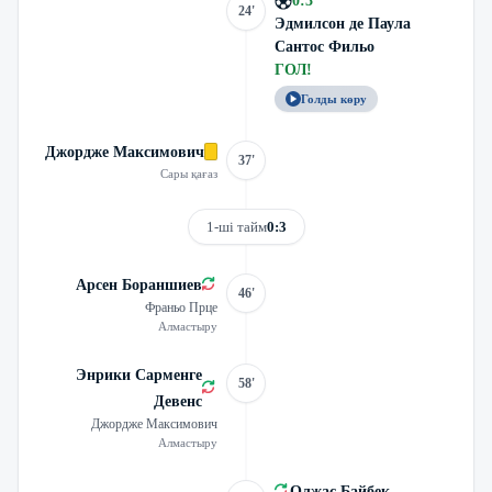
0
:
3
24'
Эдмилсон де Паула
Сантос Фильо
ГОЛ
!
Голды көру
Джордже Максимович
37'
Сары қағаз
1-ші тайм
0:3
Арсен Бораншиев
46'
Франьо Прце
Алмастыру
Энрики Сарменге
58'
Девенс
Джордже Максимович
Алмастыру
Олжас Байбек