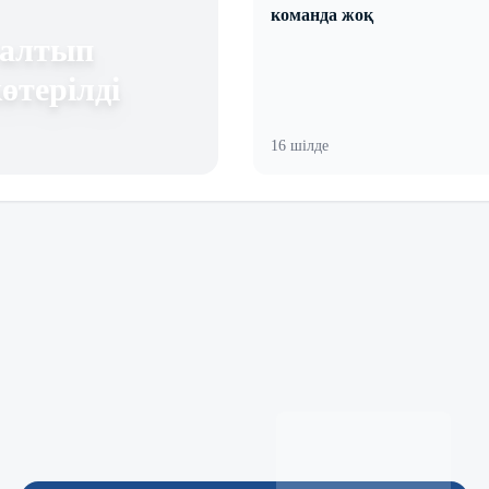
команда жоқ
ғалтып
өтерілді
16 шілде