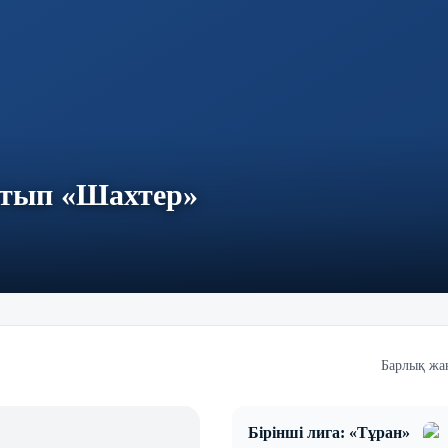
лтып «Шахтер»
Барлық жа
Бірінші лига: «Тұран»