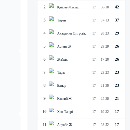
2
42
Қайрат-Жастар
17
56
-
10
3
37
Тұран
17
37
-
13
4
29
Академия Оңтүстік
17
28
-
23
5
26
Астана Ж
17
29
-
29
6
26
Жайық
17
17
-
20
7
23
Тараз
17
23
-
23
8
23
Батыр
17
21
-
30
9
21
Каспий Ж
17
25
-
30
10
17
Хан-Тәңірі
17
19
-
32
11
17
Ақтөбе-Ж
17
28
-
52