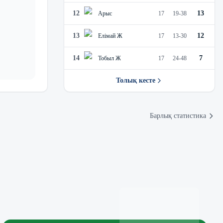
12
13
Арыс
17
19
-
38
13
12
Елімай Ж
17
13
-
30
14
7
Тобыл Ж
17
24
-
48
Толық кесте
Барлық статистика