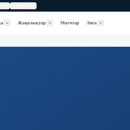
богы
Екінші Лига
ка
Жаңалықтар
Матчтар
Лига
Статистика
Жаңалықтар
Лига