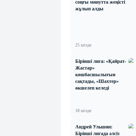
соңғы минутта жеңісті
жұлып алды
25 шілде
Бірінші лига: «Қайрат-
Жастар»
көшбасшылығын
сақтады, «Шахтер»
өкшелеп келеді
18 шілде
Андрей Ульшин:
Бірінші лигада әлсіз