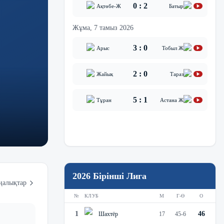
0
:
2
Ақтөбе-Ж
Батыр
Жұма, 7 тамыз 2026
3
:
0
Арыс
Тобыл Ж
2
:
0
Жайық
Тараз
5
:
1
Тұран
Астана Ж
2026 Бірінші Лига
ңалықтар
№
КЛУБ
М
Г-Ө
О
1
46
Шахтёр
17
45
-
6