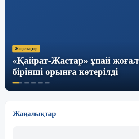
Жаңалықтар
«Қайрат-Жастар» ұпай жоға
бірінші орынға көтерілді
Жаңалықтар