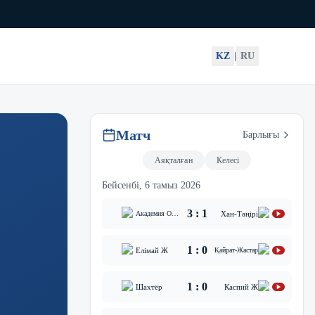
KZ
|
RU
Матч
Барлығы
Аяқталған
Келесі
Бейсенбі, 6 тамыз 2026
3
:
1
Хан-Тәңірі
Академия Оңтүстік
1
:
0
Елімай Ж
Қайрат-Жастар
1
:
0
Шахтёр
Каспий Ж