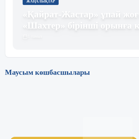
ЖАҢАЛЫҚТАР
«Қайрат-Жастар» ұпай жо
«Шахтер» бірінші орынға к
1 тамыз
Маусым көшбасшылары