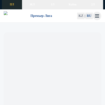
Skip to content
ПЛ
ЖЛ
1Л
Кубок
2Л
Премьер-Лига
KZ
|
RU