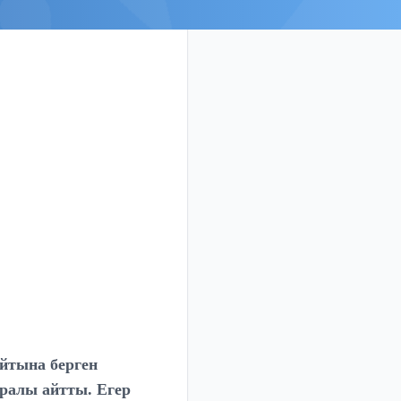
йтына берген
ралы айтты. Егер