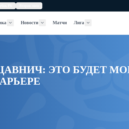
убок РК
Вторая лига
ика
Новости
Матчи
Лига
Статистика
Новости
Лига
ЦАВНИЧ: ЭТО БУДЕТ М
АРЬЕРЕ