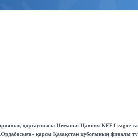
ориялық қорғаушысы Неманья Цавнич KFF League са
«Ордабасыға» қарсы Қазақстан кубогының финалы ту