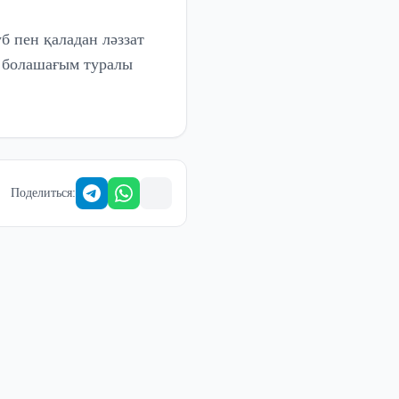
б пен қаладан ләззат
ы болашағым туралы
Поделиться
: