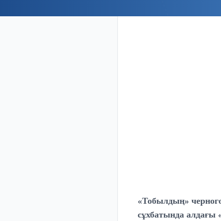
«Тобылдың» черног
сұхбатында алдағы 