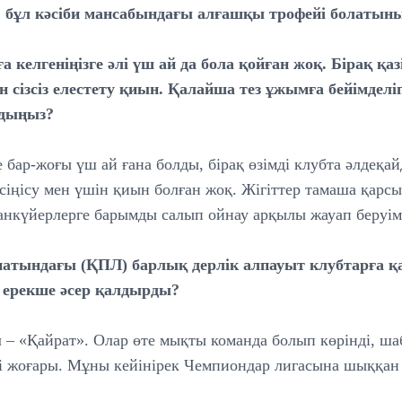
а, бұл кәсіби мансабындағы алғашқы трофейі болатыны
а келгеніңізге әлі үш ай да бола қойған жоқ. Бірақ қ
сізсіз елестету қиын. Қалайша тез ұжымға бейімделіп,
дыңыз?
е бар-жоғы үш ай ғана болды, бірақ өзімді клубта әлдеқа
 сіңісу мен үшін қиын болған жоқ. Жігіттер тамаша қарс
жанкүйерлерге барымды салып ойнау арқылы жауап беруім
натындағы (ҚПЛ) барлық дерлік алпауыт клубтарға қ
ы ерекше әсер қалдырды?
л – «Қайрат». Олар өте мықты команда болып көрінді, ша
йі жоғары. Мұны кейінірек Чемпиондар лигасына шыққан 