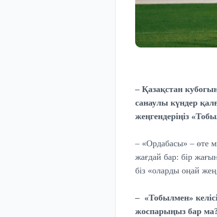
– Қазақстан кубогы
санаулы күндер қал
жеңгендеріңіз «Тоб
– «Ордабасы» – өте м
жағдай бар: бір жағы
біз «оларды оңай жең
– «Тобылмен» келіс
жоспарыңыз бар ма