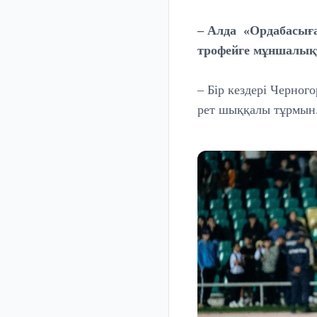
– Алда «Ордабасыға
трофейге мұншалықт
– Бір кездері Черно
рет шыққалы тұрмын