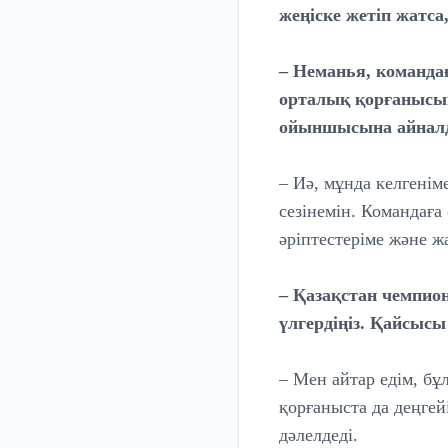
жеңіске жетіп жатс
– Неманья, командағ
орталық қорғанысын 
ойыншысына айнал
– Иә, мұнда келгенім
сезінемін. Командаға
әріптестеріме және 
– Қазақстан чемпио
үлгердіңіз. Қайсыс
– Мен айтар едім, бұ
қорғаныста да деңге
дәлелдеді.