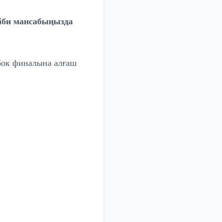
іби мансабыңызда
убок финалына алғаш