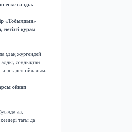
н еске салды.
азір «Тобылдың»
 негізгі құрам
йда ұзақ жүргендей
ы алды, сондықтан
 керек деп ойладым.
арсы ойнап
буылда да,
кездері тағы да