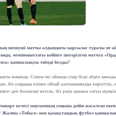
ның шешуші матчы алдындағы қарсылас туралы не айт
ғанда, чемпионаттағы кейінге шегерілген матчта «Ор
ылға» қаншалықты тиімді болды?
ықты команда. Соңғы екі ойында олар бізді әбден қинад
нан, біз олардың өзімен ойнай алатынымызды көрсеттік, 
еміз» деп босаңсып кетсек, біз үшін қиынға соғуы мүмкін
імшарт келесі маусымның соңына дейін жасалған екен
? Жалпы «Тобыл» мен қазақстандық футбол қаншалы