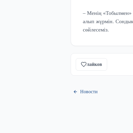
– Менің «Тобылмен» 
алып жүрмін. Сондық
сөйлесеміз.
лайков
Новости