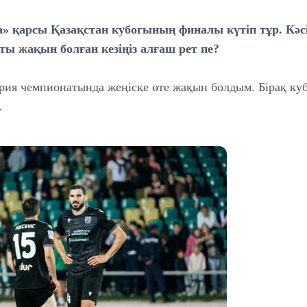
» қарсы Қазақстан кубогының финалы күтіп тұр. Кәс
ы жақын болған кезіңіз алғаш рет пе?
гория чемпионатында жеңіске өте жақын болдым. Бірақ к
.