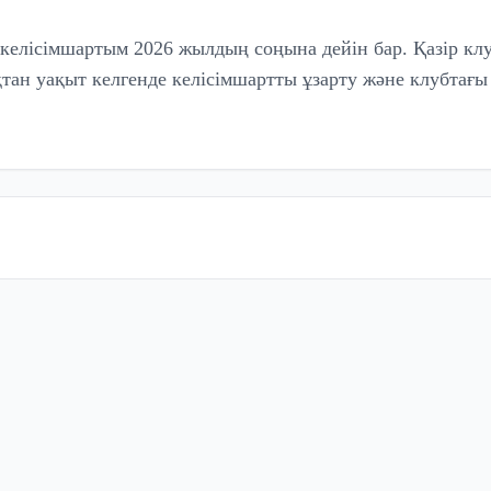
келісімшартым 2026 жылдың соңына дейін бар. Қазір клу
тан уақыт келгенде келісімшартты ұзарту және клубтағ