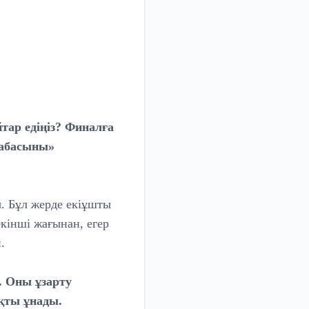
ар едіңіз? Финалға
дабасыны»
ы. Бұл жерде екіұшты
екінші жағынан, егер
.
. Оны ұзарту
қты ұнады.