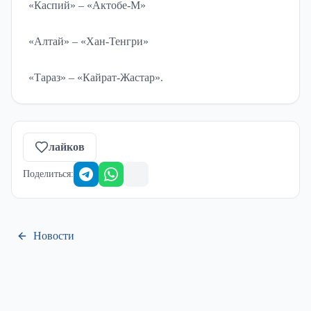
«Каспий» – «Актобе-М»
«Алтай» – «Хан-Тенгри»
«Тараз» – «Кайрат-Жастар».
лайков
Поделиться
:
Новости