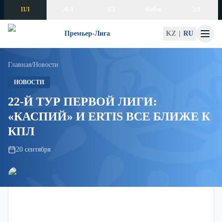
Skip to content
ПЛ
ЖЛ
1Л
Кубок
2Л
Премьер-Лига
KZ
|
RU
Главная
/
Новости
НОВОСТИ
22-Й ТУР ПЕРВОЙ ЛИГИ:
«КАСПИЙ» И ERTIS ВСЕ БЛИЖЕ К
КПЛ
20 сентября