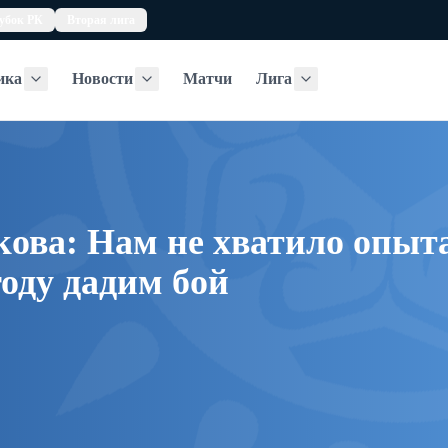
убок РК
Вторая лига
ика
Новости
Матчи
Лига
Статистика
Новости
Лига
ова: Нам не хватило опыта
оду дадим бой