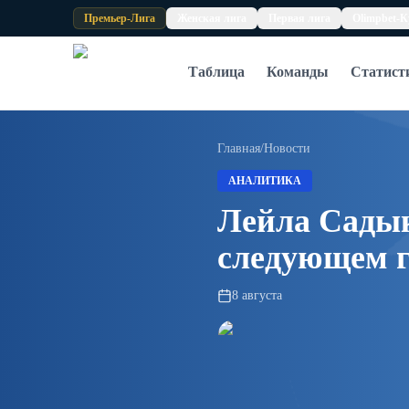
Skip to content
Премьер-Лига
Женская лига
Первая лига
Olimpbet-К
Таблица
Команды
Статист
Главная
/
Новости
АНАЛИТИКА
Лейла Садык
следующем г
8 августа