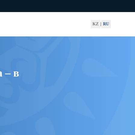
KZ
|
RU
 – в