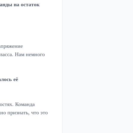
анды на остаток
апряжение
класса. Нам немного
алось её
гостях. Команда
но признать, что это