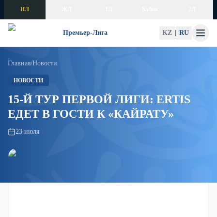
Skip to content
ПЛ
ЖЛ
1Л
Кубок
2Л
Премьер-Лига
KZ
|
RU
Главная
/
Новости
НОВОСТИ
15-Й ТУР ПЕРВОЙ ЛИГИ: ERTIS
ЕДЕТ В ГОСТИ К «КАЙРАТУ»
23 июля