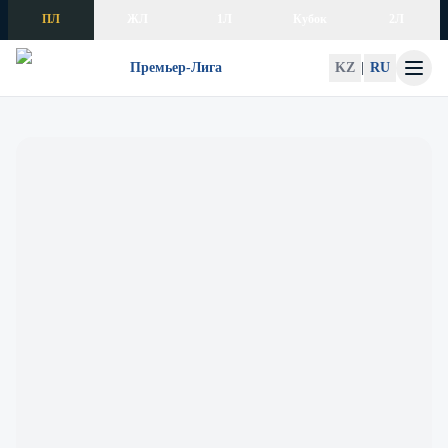
Skip to content
ПЛ
ЖЛ
1Л
Кубок
2Л
Премьер-Лига
KZ
|
RU