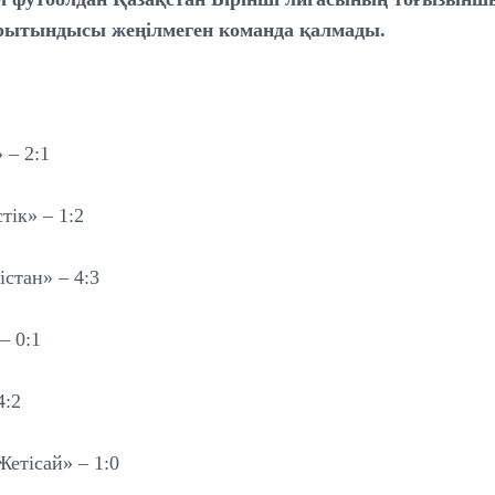
орытындысы жеңілмеген команда қалмады.
 – 2:1
ік» – 1:2
істан» – 4:3
– 0:1
4:2
етісай» – 1:0