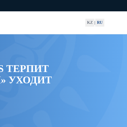
KZ
|
RU
S ТЕРПИТ
» УХОДИТ