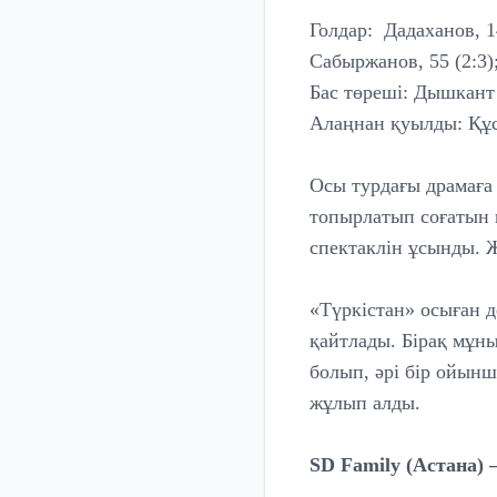
Голдар: Дадаханов, 14
Сабыржанов, 55 (2:3);
Бас төреші: Дышкант
Алаңнан қуылды: Құс
Осы турдағы драмаға 
топырлатып соғатын 
спектаклін ұсынды. 
«Түркістан» осыған д
қайтлады. Бірақ мұның
болып, әрі бір ойынш
жұлып алды.
SD Family (Астана) 