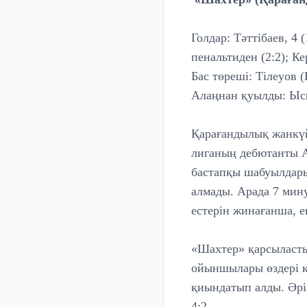
Голдар: Тәттібаев, 4 
пенальтиден (2:2); Кер
Бас төреші: Тілеуов 
Алаңнан қуылды: Ысқ
Қарағандылық жанкүй
лиганың дебютанты A
бастапқы шабуылдары
алмады. Арада 7 мину
естерін жинағанша, ек
«Шахтер» қарсыласты
ойыншылары өздері к
қиындатып алды. Әрі
4:2.