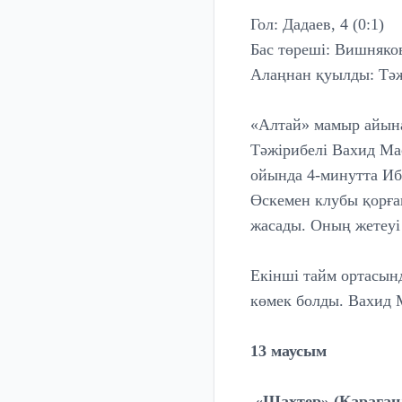
Гол: Дадаев, 4 (0:1)
Бас төреші: Вишняко
Алаңнан қуылды: Тәжі
«Алтай» мамыр айынан
Тәжірибелі Вахид Ма
ойында 4-минутта Иб
Өскемен клубы қорға
жасады. Оның жетеуі
Екінші тайм ортасын
көмек болды. Вахид М
13 маусым
«Шахтер» (Қараған