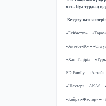
өтті. Бұл турдың қ
Кездесу нәтижелері:
«Екібастұз» – «Тараз»
«Актөбе-Ж» – «Оңтүст
«Хан-Тәңірі» – «Түрк
SD Family – «Алтай» 
«Шахтер» – AKAS – 
«Қайрат-Жастар» – «Ж