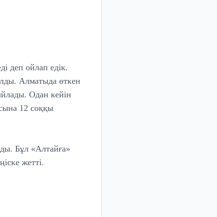
ді деп ойлап едік.
алды. Алматыда өткен
ыйлады. Одан кейін
сына 12 соққы
ды. Бұл «Алтайға»
іске жетті.