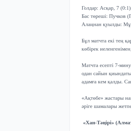
Голдар: Асқар, 7 (0:1)
Бас төреші: Пучков (
Алаңнан қуылды: Мұр
Бұл матчта екі тең 
көбірек иеленгенімен
Матчта есепті 7-мин
одан сайын қиындаты
адамға кем қалды. Са
«Ақтөбе» жастары на
әріге шамалары жетп
«Хан-Тәңірі» (Алмат