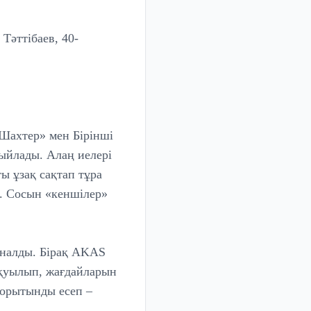
 Тәттібаев, 40-
Шахтер» мен Бірінші
ыйлады. Алаң иелері
ы ұзақ сақтап тұра
і. Сосын «кеншілер»
иналды. Бірақ AKAS
 қуылып, жағдайларын
Қорытынды есеп –