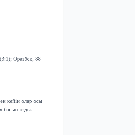
(3:1); Оразбек, 88
ен кейін олар осы
н» басып озды.