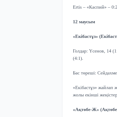
Ertis – «Каспий» – 0:2
12 маусым
«Екібастұз» (Екібаст
Голдар: Үсенов, 14 (1:
(4:1).
Бас төреші: Сейдахме
«Екібастұз» жайлап ж
жолы екінші жеңістер
«Ақтөбе-Ж» (Ақтөбе