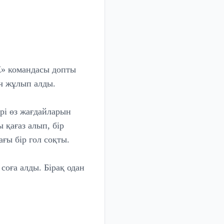
Ж» командасы допты
дч жұлып алды.
рі өз жағдайларын
қағаз алып, бір
ғы бір гол соқты.
оға алды. Бірақ одан