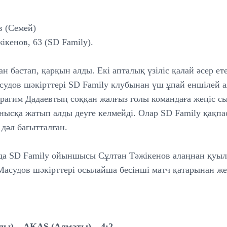
в (Семей)
кенов, 63 (SD Family).
 бастап, қарқын алды. Екі апталық үзіліс қалай әсер ете
судов шәкірттері SD Family клубынан үш ұпай еншілей 
рагим Дадаевтың соққан жалғыз голы командаға жеңіс с
нысқа жатып алды деуге келмейді. Олар SD Family қақпа
 дәл бағытталған.
да SD Family ойыншысы Сұлтан Тәжікенов алаңнан қуыл
асудов шәкірттері осылайша бесінші матч қатарынан жең
ды) – AKAS (Алматы) – 4:2