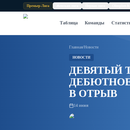
Skip to content
Премьер-Лига
Женская лига
Первая лига
Olimpbet-К
Таблица
Команды
Статист
Главная
/
Новости
НОВОСТИ
ДЕВЯТЫЙ Т
ДЕБЮТНОЕ
В ОТРЫВ
14 июня