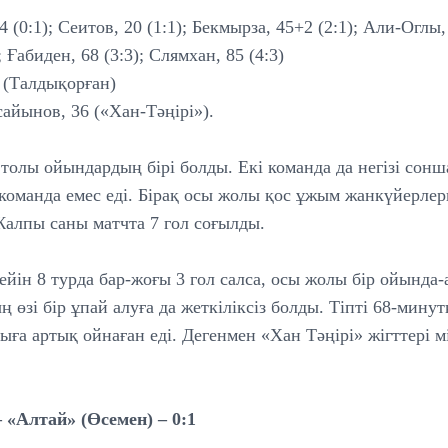
 (0:1); Сеитов, 20 (1:1); Бекмырза, 45+2 (2:1); Али-Оглы, 
 Ғабиден, 68 (3:3); Слямхан, 85 (4:3)
 (Талдықорған)
айынов, 36 («Хан-Тәңірі»).
толы ойындардың бірі болды. Екі команда да негізі сон
команда емес еді. Бірақ осы жолы қос ұжым жанкүйерлер
Жалпы саны матчта 7 гол соғылды.
ейін 8 турда бар-жоғы 3 гол салса, осы жолы бір ойында-
 өзі бір ұпай алуға да жеткіліксіз болды. Тіпті 68-минут
ыға артық ойнаған еді. Дегенмен «Хан Тәңірі» жігттері м
– «Алтай» (Өсемен) – 0:1