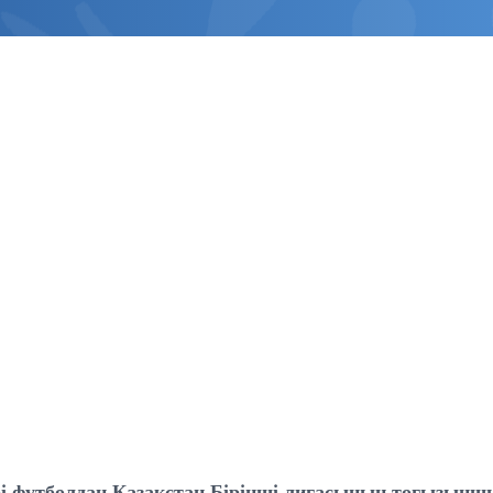
рі футболдан Қазақстан Бірінші лигасының тоғызын