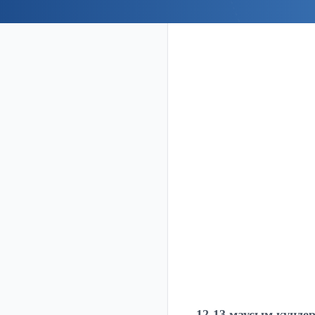
12-13 маусым күнде