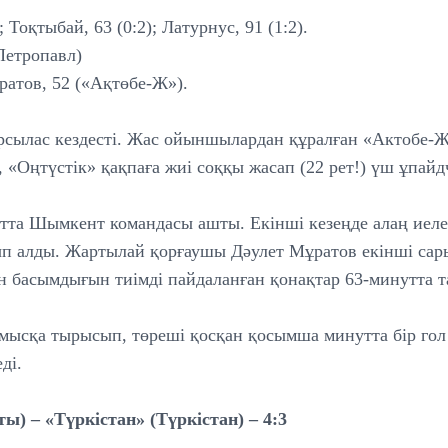
; Тоқтыбай, 63 (0:2); Латурнус, 91 (1:2).
Петропавл)
атов, 52 («Ақтөбе-Ж»).
қарсылас кездесті. Жас ойыншылардан құралған «Актобе-
, «Оңтүстік» қақпаға жиі соққы жасап (22 рет!) үш ұпай
утта Шымкент командасы ашты. Екінші кезеңде алаң иеле
п алды. Жартылай қорғаушы Дәулет Мұратов екінші сары 
н басымдығын тиімді пайдаланған қонақтар 63-минутта та
мысқа тырысып, төреші қосқан қосымша минутта бір гол с
еді.
ы) – «Түркістан» (Түркістан) – 4:3