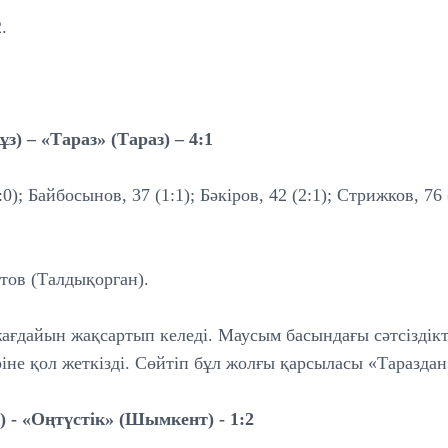
.
ұз) – «Тараз» (Тараз) – 4:1
0); Байбосынов, 37 (1:1); Бәкіров, 42 (2:1); Стрижков, 76 
тов (Талдықорган).
ағдайын жақсартып келеді. Маусым басындағы сәтсіздікт
іне қол жеткізді. Сөйтіп бұл жолғы қарсыласы «Таразда
) - «Оңтүстік» (Шымкент) - 1:2