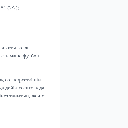
51 (2:2);
шалықты голды
ге тамаша футбол
ақ сол көрсеткішін
қа дейін есепте алда
інез танытып, жеңісті