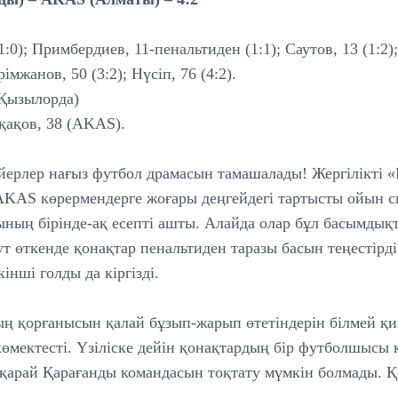
(1:0); Примбердиев, 11-пенальтиден (1:1); Саутов, 13 (1:2);
імжанов, 50 (3:2); Нүсіп, 76 (4:2).
(Қызылорда)
ақов, 38 (AKAS).
ерлер нағыз футбол драмасын тамашалады! Жергілікті «
KAS көрермендерге жоғары деңгейдегі тартысты ойын с
ның бірінде-ақ есепті ашты. Алайда олар бұл басымдықт
т өткенде қонақтар пенальтиден таразы басын теңестірд
інші голды да кіргізді.
ң қорғанысын қалай бұзып-жарып өтетіндерін білмей қ
өмектесті. Үзіліске дейін қонақтардың бір футболшысы
қарай Қарағанды командасын тоқтату мүмкін болмады. 