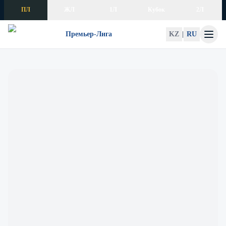
Skip to content
ПЛ
ЖЛ
1Л
Кубок
2Л
Премьер-Лига
KZ
|
RU