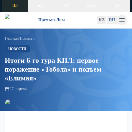
Skip to content
ПЛ
ЖЛ
1Л
Кубок
2Л
Премьер-Лига
KZ
|
RU
Главная
/
Новости
НОВОСТИ
Итоги 6-го тура КПЛ: первое
поражение «Тобола» и подъем
«Елимая»
27 апреля