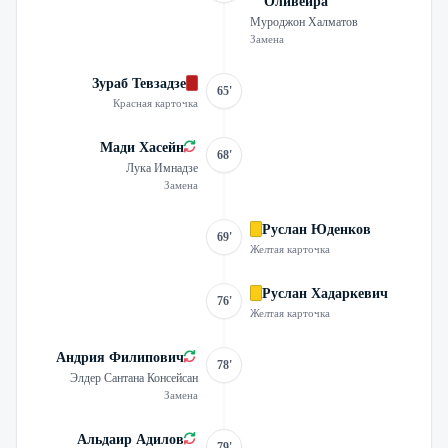
Оливейра
Муроджон Халматов
Замена
Зураб Тевзадзе
65'
Красная карточка
Мади Хасейн
68'
Лука Имнадзе
Замена
Руслан Юденков
69'
Желтая карточка
Руслан Хадаркевич
76'
Желтая карточка
Андрия Филипович
78'
Элдер Сантана Консейсан
Замена
Альдаир Адилов
79'