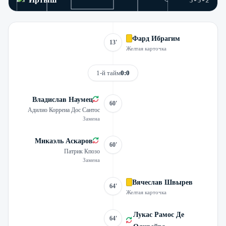
3-5-2
Фард Ибрагим
13'
Желтая карточка
1-й тайм
0:0
Владислав Наумец
60'
Адилио Корреиа Дос Сантос
Замена
Микаэль Аскаров
60'
Патрик Кпозо
Замена
Вячеслав Швырев
64'
Желтая карточка
Лукас Рамос Де
64'