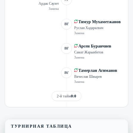
Ардак Саулет
Замена
Тимур Мухаметжанов
80'
Руслан Хадаркевич
Замена
Арсен Буранчиев
80'
Самат Жарынбетов
Замена
Тамерлан Агиманов
86'
Вячеслав Швырев
Замена
2-й тайм
0:0
Смотреть трансляцию
Видеообзор матча
ТУРНИРНАЯ ТАБЛИЦА