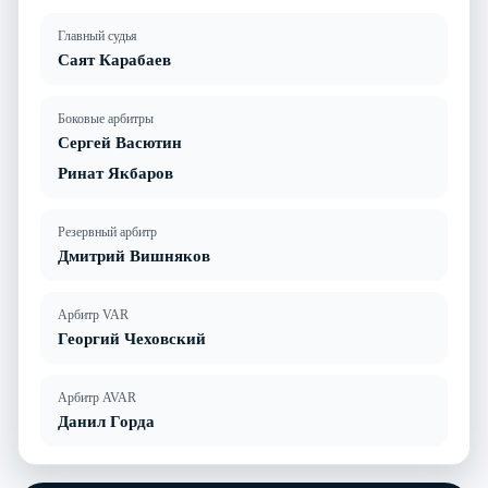
Главный судья
Саят Карабаев
Боковые арбитры
Сергей Васютин
Ринат Якбаров
Резервный арбитр
Дмитрий Вишняков
Арбитр VAR
Георгий Чеховский
Арбитр AVAR
Данил Горда