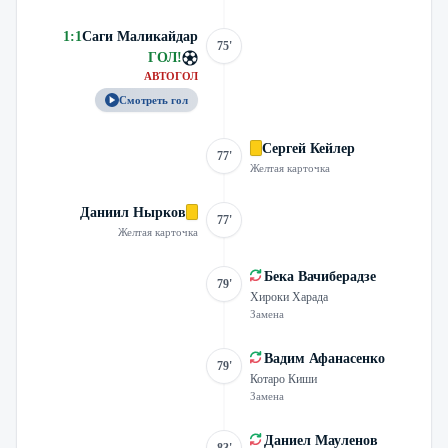
1
:
1
Саги Маликайдар
75'
ГОЛ
!
АВТОГОЛ
Смотреть гол
Сергей Кейлер
77'
Желтая карточка
Даниил Нырков
77'
Желтая карточка
Бека Вачиберадзе
79'
Хироки Харада
Замена
Вадим Афанасенко
79'
Котаро Киши
Замена
Даниел Мауленов