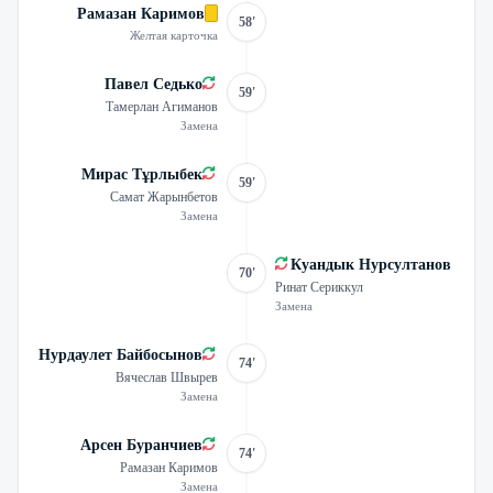
Рамазан Каримов
58'
Желтая карточка
Павел Седько
59'
Тамерлан Агиманов
Замена
Мирас Тұрлыбек
59'
Самат Жарынбетов
Замена
Куандык Нурсултанов
70'
Ринат Сериккул
Замена
Нурдаулет Байбосынов
74'
Вячеслав Швырев
Замена
Арсен Буранчиев
74'
Рамазан Каримов
Замена