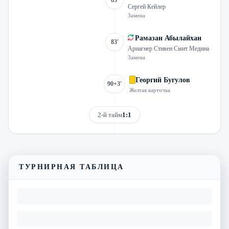
83'
Сергей Кейлер
Замена
Рамазан Абылайхан
83'
Ариагнер Стивен Смит Медина
Замена
Георгий Бугулов
90+3'
Желтая карточка
2-й тайм
1:1
Смотреть трансляцию
Видеообзор матча
ТУРНИРНАЯ ТАБЛИЦА