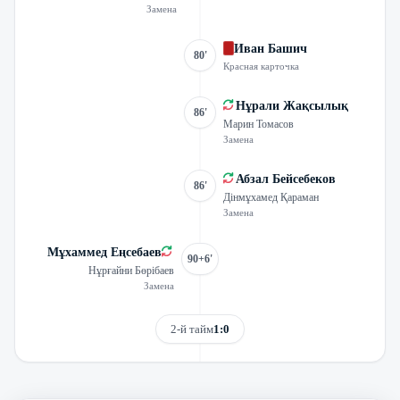
Замена
Иван Башич
80'
Красная карточка
Нұрали Жақсылық
86'
Марин Томасов
Замена
Абзал Бейсебеков
86'
Дінмұхамед Қараман
Замена
Мұхаммед Еңсебаев
90+6'
Нұрғайни Бөрібаев
Замена
2-й тайм
1:0
Смотреть трансляцию
Видеообзор матча