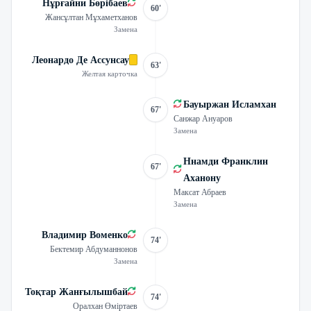
Нұрғайни Бөрібаев
60'
Жансұлтан Мұхаметханов
Замена
Леонардо Де Ассунсау
63'
Желтая карточка
Бауыржан Исламхан
67'
Санжар Ануаров
Замена
Ннамди Франклин
67'
Аханону
Максат Абраев
Замена
Владимир Воменко
74'
Бектемир Абдуманнонов
Замена
Тоқтар Жанғылышбай
74'
Оралхан Өміртаев