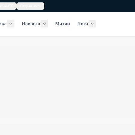
убок РК
Вторая лига
ика
Новости
Матчи
Лига
Статистика
Новости
Лига