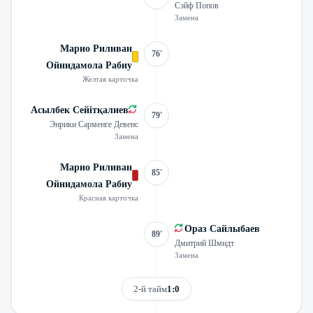
Сэйф Попов
Замена
Марио Риливан
76'
Ойнидамола Рабиу
Желтая карточка
Асылбек Сейітқалиев
79'
Энрики Сарменге Девенс
Замена
Марио Риливан
85'
Ойнидамола Рабиу
Красная карточка
Ораз Сайлыбаев
89'
Дмитрий Шмидт
Замена
2-й тайм
1:0