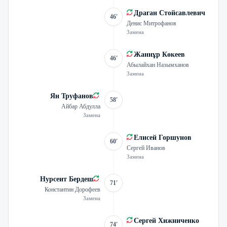
Драган Стойсавлевич
46'
Денис Митрофанов
Замена
Жаннұр Көкеев
46'
Абылайхан Назымханов
Замена
Ян Труфанов
58'
Айбар Абдулла
Замена
Елисей Горшунов
60'
Сергей Иванов
Замена
Нурсеит Бердеш
71'
Константин Дорофеев
Замена
Сергей Хижниченко
74'