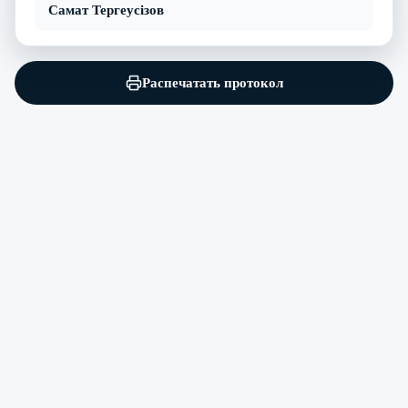
Самат Тергеусізов
Распечатать протокол