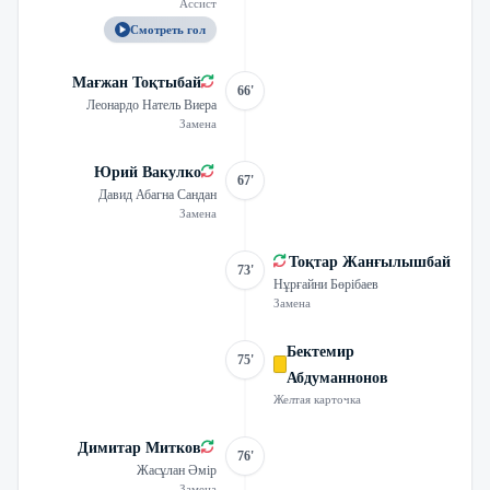
Ассист
Смотреть гол
Мағжан Тоқтыбай
66'
Леонардо Натель Виера
Замена
Юрий Вакулко
67'
Давид Абагна Сандан
Замена
Тоқтар Жанғылышбай
73'
Нұрғайни Бөрібаев
Замена
Бектемир
75'
Абдуманнонов
Желтая карточка
Димитар Митков
76'
Жасұлан Әмір
Замена