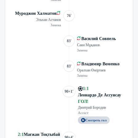
Муроджон Халматов
76'
Эльхан Астанов
Замена
Василий Совпель
83'
Саян Мұқанов
Замена
Владимир Воменко
83'
Оралхан Өміртаев
Замена
1
:
1
90+1'
Леонардо Де Ассунсау
ГОЛ
!
Дмитрий Бородин
Ассист
Смотреть гол
2
:
1
Мағжан Тоқтыбай
90+4'