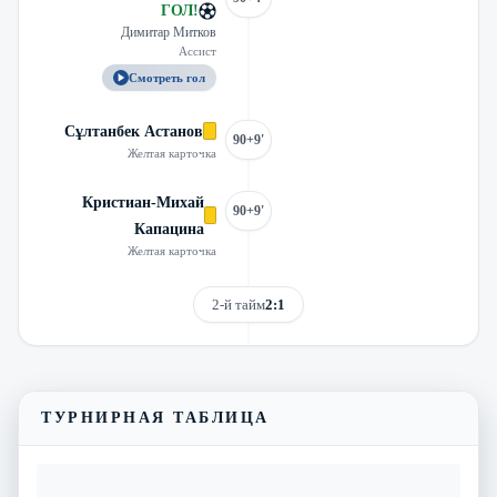
ГОЛ
!
Димитар Митков
Ассист
Смотреть гол
Сұлтанбек Астанов
90+9'
Желтая карточка
Кристиан-Михай
90+9'
Капацина
Желтая карточка
2-й тайм
2:1
Смотреть трансляцию
Видеообзор матча
ТУРНИРНАЯ ТАБЛИЦА