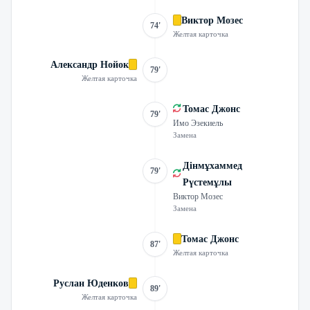
Виктор Мозес
74'
Желтая карточка
Александр Нойок
79'
Желтая карточка
Томас Джонс
79'
Имо Эзекиель
Замена
Дінмұхаммед
79'
Рүстемұлы
Виктор Мозес
Замена
Томас Джонс
87'
Желтая карточка
Руслан Юденков
89'
Желтая карточка