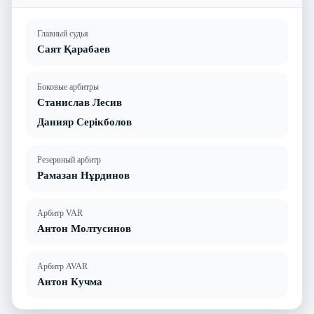
Главный судья
Саят Қарабаев
Боковые арбитры
Станислав Лесив
Данияр Серікболов
Резервный арбитр
Рамазан Нұрдинов
Арбитр VAR
Антон Молтусинов
Арбитр AVAR
Антон Кучма