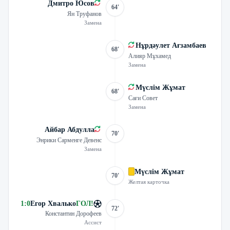
Дмитро Юсов
64'
Ян Труфанов
Замена
Нұрдәулет Ағзамбаев
68'
Алияр Мұхамед
Замена
Мүслім Жұмат
68'
Сағи Совет
Замена
Айбар Абдулла
70'
Энрики Сарменге Девенс
Замена
Мүслім Жұмат
70'
Желтая карточка
1
:
0
Егор Хвалько
ГОЛ
!
72'
Константин Дорофеев
Ассист