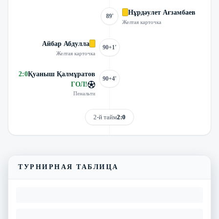
Нұрдәулет Ағзамбаев
89'
Желтая карточка
Айбар Абдулла
90+1'
Желтая карточка
2
:
0
Қуаныш Қалмұратов
90+4'
ГОЛ
!
Пенальти
2-й тайм
2:0
Смотреть трансляцию
Видеообзор матча
ТУРНИРНАЯ ТАБЛИЦА