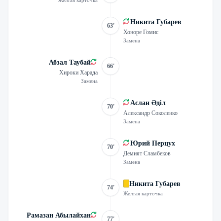
Желтая карточка
Никита Губарев
63'
Хоноре Гомис
Замена
Абзал Таубай
66'
Хироки Харада
Замена
Аслан Әділ
70'
Александр Соколенко
Замена
Юрий Перцух
70'
Демият Сламбеков
Замена
Никита Губарев
74'
Желтая карточка
Рамазан Абылайхан
77'