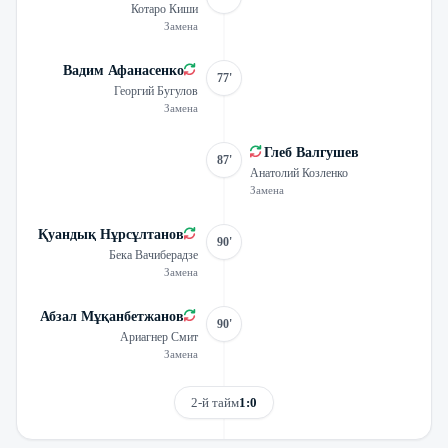
Котаро Киши
Замена
Вадим Афанасенко
77'
Георгий Бугулов
Замена
Глеб Валгушев
87'
Анатолий Козленко
Замена
Қуандық Нұрсұлтанов
90'
Бека Вачиберадзе
Замена
Абзал Мұқанбетжанов
90'
Ариагнер Смит
Замена
2-й тайм
1:0
Смотреть трансляцию