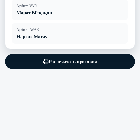
Арбитр VAR
Марат Ысқақов
Арбитр AVAR
Наргис Мағау
Распечатать протокол