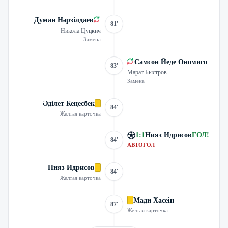
Думан Нәрзілдаев
81'
Никола Цуцкич
Замена
Самсон Йеде Ономиго
83'
Марат Быстров
Замена
Әділет Кеңесбек
84'
Желтая карточка
1
:
1
Нияз Идрисов
ГОЛ
!
84'
АВТОГОЛ
Нияз Идрисов
84'
Желтая карточка
Мади Хасеін
87'
Желтая карточка