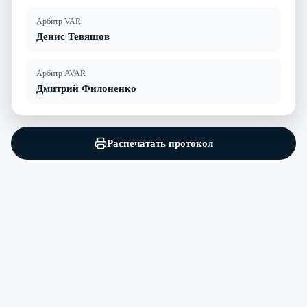
Арбитр VAR
Денис Тевяшов
Арбитр AVAR
Дмитрий Филоненко
Распечатать протокол