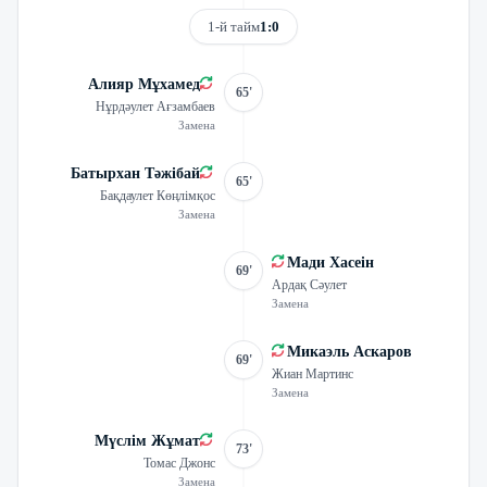
1-й тайм
1:0
Алияр Мұхамед
65'
Нұрдәулет Ағзамбаев
Замена
Батырхан Тәжібай
65'
Бақдаулет Көңлімқос
Замена
Мади Хасеін
69'
Ардақ Сәулет
Замена
Микаэль Аскаров
69'
Жиан Мартинс
Замена
Мүслім Жұмат
73'
Томас Джонс
Замена