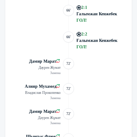
2
:
1
66'
Галымжан Кенжебек
ГОЛ
!
2
:
2
66'
Ғалымжан Кенжебек
ГОЛ
!
Дамир Марат
72'
Даурен Жумат
Замена
Алияр Мухамед
72'
Владислав Прокопенко
Замена
Дамир Марат
72'
Дәурен Жұмат
Замена
Шынгыс Флюк