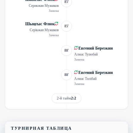
85'
Серикжан Мужиков
Замена
Шыңғыс Флюк
85'
Серікжан Мужиков
Замена
Евгений Березкин
88'
Алмас Тулюбай
Замена
Евгений Березкин
88'
Алмас Төлібай
Замена
2-й тайм
2:2
Смотреть трансляцию
Видеообзор матча
ТУРНИРНАЯ ТАБЛИЦА