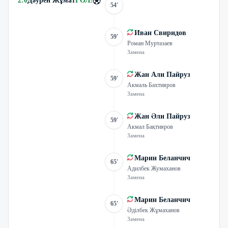
2
:
0
Дәурен Жұмат
ГОЛ
!
54'
Иван Свиридов
59'
Роман Муртазаев
Замена
Жан Али Пайруз
59'
Акмаль Бахтияров
Замена
Жан Әли Пайруз
59'
Акмал Бақтияров
Замена
Марин Беланчич
65'
Адилбек Жумаханов
Замена
Марин Беланчич
65'
Әділбек Жұмаханов
Замена