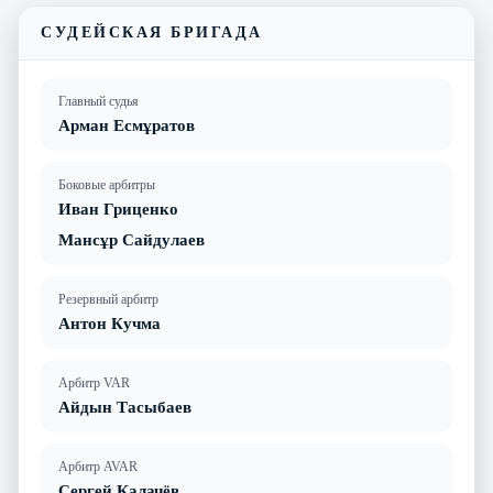
СУДЕЙСКАЯ БРИГАДА
Главный судья
Арман Есмұратов
Боковые арбитры
Иван Гриценко
Мансұр Сайдулаев
Резервный арбитр
Антон Кучма
Арбитр VAR
Айдын Тасыбаев
Арбитр AVAR
Сергей Калачёв