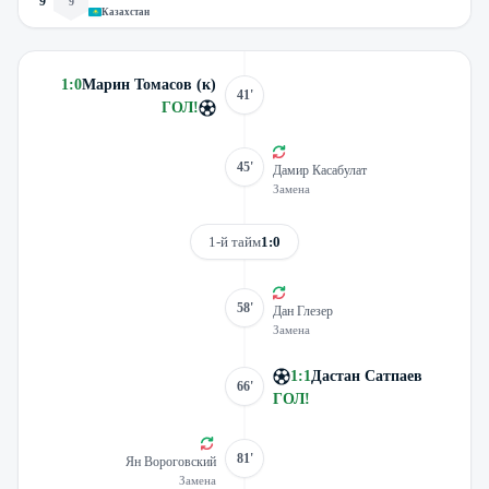
9
9
Казахстан
1
:
0
Марин Томасов (к)
41'
ГОЛ
!
45'
Дамир Касабулат
Замена
1-й тайм
1:0
58'
Дан Глезер
Замена
1
:
1
Дастан Сатпаев
66'
ГОЛ
!
81'
Ян Вороговский
Замена