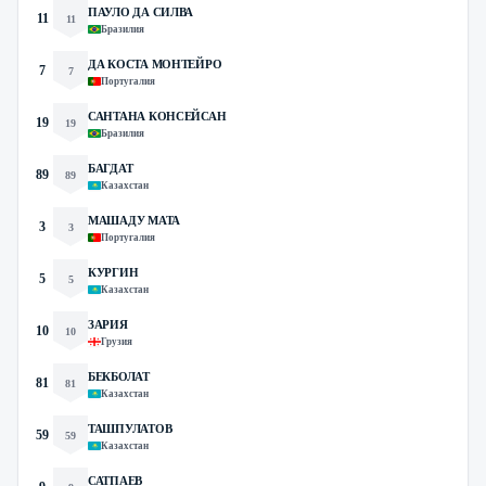
ПАУЛО ДА СИЛВА
11
11
Бразилия
ДА КОСТА МОНТЕЙРО
7
7
Португалия
САНТАНА КОНСЕЙСАН
19
19
Бразилия
БАГДАТ
89
89
Казахстан
МАШАДУ МАТА
3
3
Португалия
КУРГИН
5
5
Казахстан
ЗАРИЯ
10
10
Грузия
БЕКБОЛАТ
81
81
Казахстан
ТАШПУЛАТОВ
59
59
Казахстан
САТПАЕВ