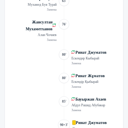
63'
Мухамед Буя Турай
Замена
Жансултан
76'
Мухаметханов
Алан Чочиев
Замена
Ринат Джуматов
80'
Ескендир Кыбырай
Замена
Ринат Жұматов
80'
Ескендір Қыбырай
Замена
Бауыржан Ахаев
85'
Абдул Рашид Абубакар
Замена
Ринат Джуматов
90+3'