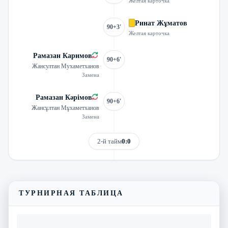
Желтая карточка
Ринат Жұматов
90+3'
Желтая карточка
Рамазан Каримов
90+6'
Жансултан Мухаметханов
Замена
Рамазан Кәрімов
90+6'
Жансұлтан Мұхаметханов
Замена
2-й тайм
0:0
Смотреть трансляцию
Видеообзор матча
ТУРНИРНАЯ ТАБЛИЦА