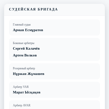
СУДЕЙСКАЯ БРИГАДА
Главный судья
Арман Есмұратов
Боковые арбитры
Сергей Калачёв
Артем Волков
Резервный арбитр
Нұржан Жұмашев
Арбитр VAR
Марат Ысқақов
Арбитр AVAR