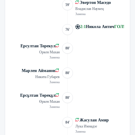
Эвертон Маседо
59'
Владислав Наумец
Замена
2
:
1
Никола Антич
ГОЛ
!
76'
Ерсултан Торекул
80'
Оркен Махан
Замена
Марлен Айманов
80'
Никита Губарев
Замена
Ерсұлтан Төреқұл
80'
Өркен Махан
Замена
Жасулан Амир
84'
Лука Имнадзе
Замена