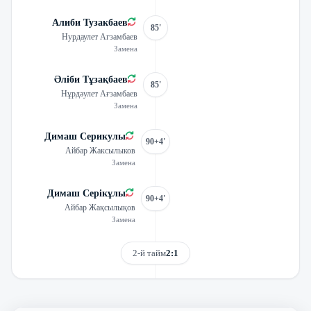
Алиби Тузакбаев
85'
Нурдаулет Агзамбаев
Замена
Әліби Тұзақбаев
85'
Нұрдәулет Ағзамбаев
Замена
Димаш Серикулы
90+4'
Айбар Жаксылыков
Замена
Димаш Серікұлы
90+4'
Айбар Жақсылықов
Замена
2-й тайм
2:1
Смотреть трансляцию
Видеообзор матча