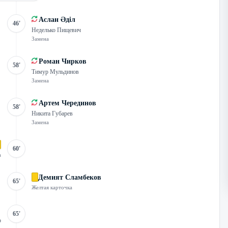
Аслан Әділ
46'
Неделько Пищевич
Замена
Роман Чирков
58'
Тимур Мульдинов
Замена
Артем Черединов
58'
Никита Губарев
Замена
60'
а
Демият Сламбеков
65'
Желтая карточка
65'
о