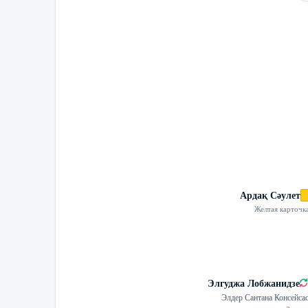
Ардақ Сәулет
Желтая карточк
Элгуджа Лобжанидзе
Элдер Сантана Консейса