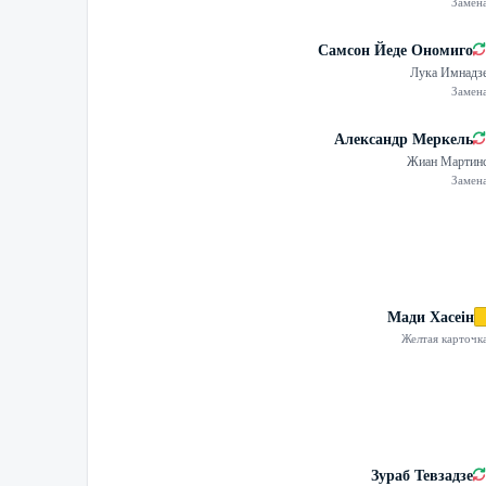
Замен
Самсон Йеде Ономиго
Лука Имнадз
Замен
Александр Меркель
Жиан Мартин
Замен
Мади Хасеін
Желтая карточк
Зураб Тевзадзе