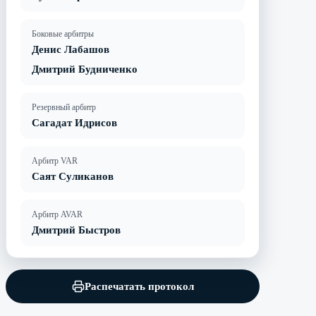
Боковые арбитры
Денис Лабашов
Дмитрий Будниченко
Резервный арбитр
Сагадат Идрисов
Арбитр VAR
Саят Суликанов
Арбитр AVAR
Дмитрий Быстров
Распечатать протокол