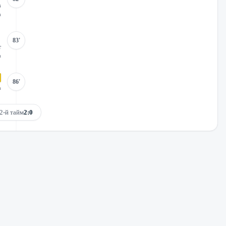
в
а
83'
т
а
86'
а
2-й тайм
2:0