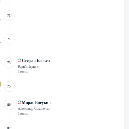
а
71'
е
а
71'
с
а
Стефан Баокен
73'
Юрий Перцух
Замена
75'
а
Мирас Елеукин
80'
Александр Соколенко
Замена
82'