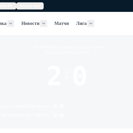
убок РК
Вторая лига
ика
Новости
Матчи
Лига
Статистика
Новости
Лига
OLIMPBET-КУБОК КАЗАХСТАНА
ср, 13 мая 2026 г.
19:00
2
0
:
-
лдер Сантана Консейсао
19
'
лио Корреиа Дос Сантос
22
'