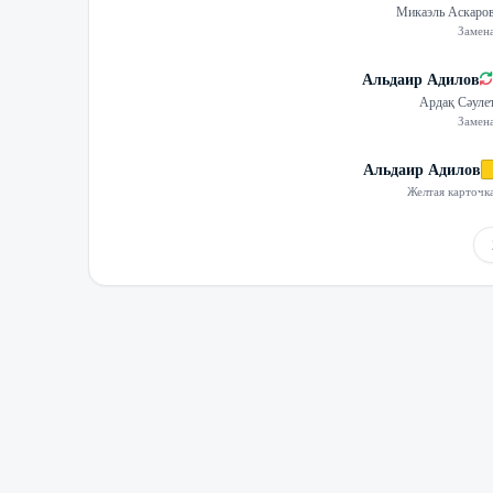
Микаэль Аскаро
Замен
Альдаир Адилов
Ардақ Сәуле
Замен
Альдаир Адилов
Желтая карточк