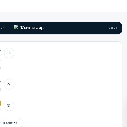
Кызылжар
-3
5-4-1
19'
с
т
22'
32'
а
1-й тайм
2:0