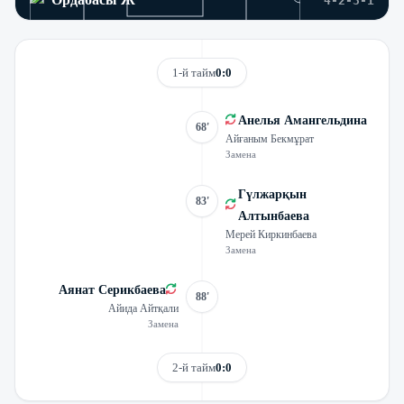
4-2-3-1
1-й тайм
0:0
Анелья Амангельдина
68'
Айғаным Бекмұрат
Замена
Гүлжарқын
83'
Алтынбаева
Мерей Киркинбаева
Замена
Аянат Серикбаева
88'
Айида Айтқали
Замена
2-й тайм
0:0