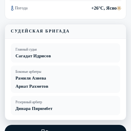
+26°C, Ясно
Погода
СУДЕЙСКАЯ БРИГАДА
Главный судья
Сагадат Идрисов
Боковые арбитры
Рамиля Азиева
Арнат Рахметов
Резервный арбитр
Динара Пиримбет